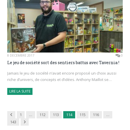
8 DÉCEMBRE 2017
0
Le jeu de société sort des sentiers battus avec Tavernia !
Jamais le jeu de société n’avait encore proposé un choix aussi
riche d’univers, de concepts et d’idées. Anthony Maillot se…
LIRE LA SUITE
Previous
1
…
112
113
114
115
116
…
Next
143