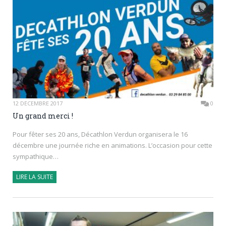
12 DÉCEMBRE 2017
0
Un grand merci !
Pour fêter ses 20 ans, Décathlon Verdun organisera le 16
décembre une journée riche en animations. L’occasion pour cette
sympathique…
LIRE LA SUITE