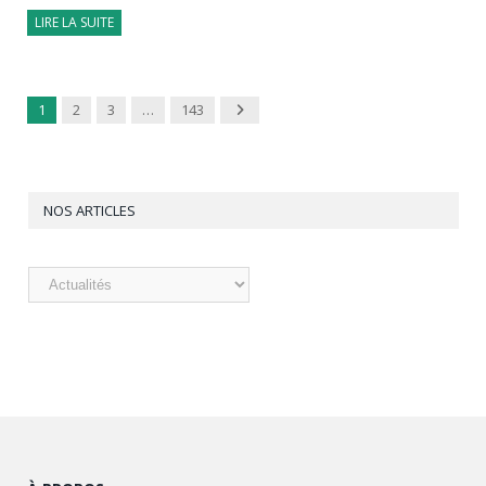
LIRE LA SUITE
Next
1
2
3
…
143
NOS ARTICLES
Nos
articles