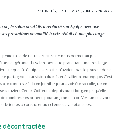
ACTUALITÉS
,
BEAUTÉ
,
MODE
,
PUBLIREPORTAGES
n an, le salon atrak’tifs a renforcé son équipe avec une
ses prestations de qualité à prix réduits à une plus large
 la petite taille de notre structure ne nous permettait pas
riétaire et gérante du salon. Bien que pratiquant une très large
ent jusque là l’équipe d’atrak’tifs n’avaient pas le pouvoir de se
se partageant leur vision du métier à rallier à leur équipe. C’est
n. « Je connais très bien Jennifer pour avoir été sa collègue en
, se souvient Cécile. Coiffeuse depuis aussi longtemps qu’elle
vaillé de nombreuses années pour un grand salon Verdunois avant
plus de temps à consacrer aux clients et l’ambiance est
e décontractée