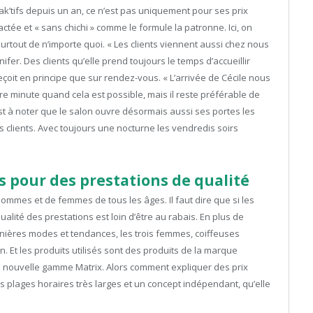
rak’tifs depuis un an, ce n’est pas uniquement pour ses prix
tée et « sans chichi » comme le formule la patronne. Ici, on
urtout de n’importe quoi. « Les clients viennent aussi chez nous
ifer. Des clients qu’elle prend toujours le temps d’accueillir
eçoit en principe que sur rendez-vous. « L’arrivée de Cécile nous
e minute quand cela est possible, mais il reste préférable de
st à noter que le salon ouvre désormais aussi ses portes les
es clients. Avec toujours une nocturne les vendredis soirs
 pour des prestations de qualité
’hommes et de femmes de tous les âges. Il faut dire que si les
lité des prestations est loin d’être au rabais. En plus de
nières modes et tendances, les trois femmes, coiffeuses
on. Et les produits utilisés sont des produits de la marque
la nouvelle gamme Matrix. Alors comment expliquer des prix
s plages horaires très larges et un concept indépendant, qu’elle