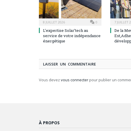
8 JUILLET 2026
0
7 JUILLET 
L’expertise Solar’tech au
De la Me
service de votre indépendance
Est,Adhe
énergétique
dévelop
LAISSER UN COMMENTAIRE
Vous devez
vous connecter
pour publier un commen
À PROPOS