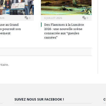
2026
0
6 JUILLET 2026
0
use au Grand
Des Flammes à la Lumière
o poursuit son
2026 : une nouvelle scène
pement
consacrée aux “gueules
cassées”
taire.
SUIVEZ NOUS SUR FACEBOOK !
C