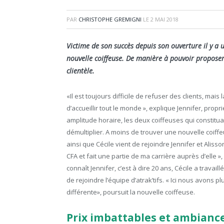
PAR
CHRISTOPHE GREMIGNI
LE
2 MAI 2018
Victime de son succès depuis son ouverture il y a u
nouvelle coiffeuse. De manière à pouvoir proposer 
clientèle.
«Il est toujours difficile de refuser des clients, mais
d’accueillir tout le monde », explique Jennifer, prop
amplitude horaire, les deux coiffeuses qui constituai
démultiplier. A moins de trouver une nouvelle coiffeu
ainsi que Cécile vient de rejoindre Jennifer et Alisso
CFA et fait une partie de ma carrière auprès d’elle »
connaît Jennifer, c’est à dire 20 ans, Cécile a tra
de rejoindre l’équipe d’atrak’tifs. « Ici nous avons 
différente», poursuit la nouvelle coiffeuse.
Prix imbattables et ambianc