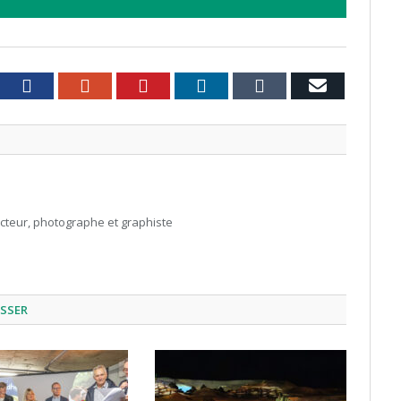
witter
Facebook
Google+
Pinterest
LinkedIn
Tumblr
Email
acteur, photographe et graphiste
ESSER