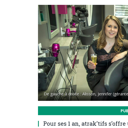
De gauche à droite : Alisson, Jennifer (gérante
PU
Pour ses 1 an, atrak’tifs s’offr