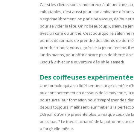
Car si les clients sont si nombreux à affluer chez at
imbattables, c’est aussi pour son ambiance décontrac
s’exprime librement, on parle beaucoup, de tout et s
pour se vider la tête. On rit beaucoup », s’amuse Jenn
avec un café ou un thé. C’est pourquoi le salon ne r
permet désormais de prendre des clients de dernièr
prendre rendez-vous », précise la jeune femme. Il e
lundis matins, pour offrir encore plus de liberté à s
jusqu’à 21h et une ouverture dès 8h le samedi.
Des coiffeuses expérimentées
Une formule qui a su fidéliser une large clientèle d
prix sont nettement en dessous de la moyenne, la qua
poursuivre leur formation pour s’imprégner des der
depuis toujours, maîtrisent leur métier à la perfecti
L’Oréal, qu’on ne présente plus, ainsi que ceux de 
aussi bas ? Le travail acharné de la patronne sur de
a forgé elle-même.