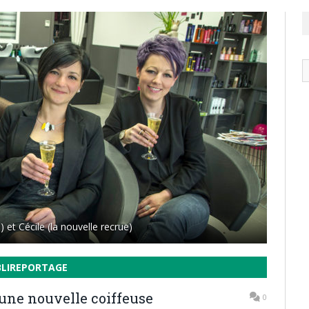
N
ar
) et Cécile (la nouvelle recrue)
BLIREPORTAGE
e une nouvelle coiffeuse
0