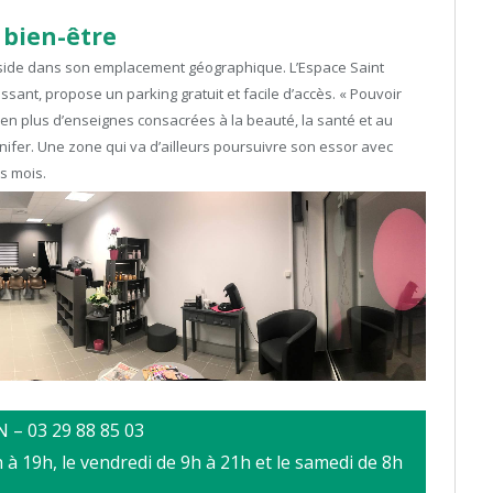
 bien-être
réside dans son emplacement géographique. L’Espace Saint
sant, propose un parking gratuit et facile d’accès. « Pouvoir
us en plus d’enseignes consacrées à la beauté, la santé et au
ennifer. Une zone qui va d’ailleurs poursuivre son essor avec
ns mois.
N – 03 29 88 85 03
h à 19h, le vendredi de 9h à 21h et le samedi de 8h