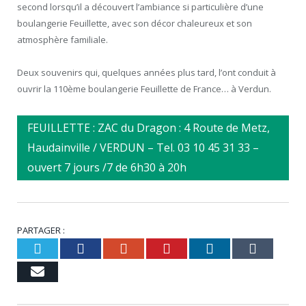
second lorsqu’il a découvert l’ambiance si particulière d’une
boulangerie Feuillette, avec son décor chaleureux et son
atmosphère familiale.
Deux souvenirs qui, quelques années plus tard, l’ont conduit à
ouvrir la 110ème boulangerie Feuillette de France… à Verdun.
FEUILLETTE : ZAC du Dragon : 4 Route de Metz,
Haudainville / VERDUN – Tel. 03 10 45 31 33 –
ouvert 7 jours /7 de 6h30 à 20h
PARTAGER :
Twitter
Facebook
Google+
Pinterest
LinkedIn
Tumb
Email