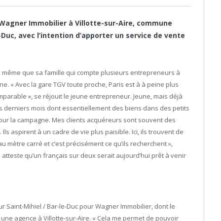
t Wagner Immobilier à Villotte-sur-Aire, commune
e-Duc, avec l’intention d’apporter un service de vente
 de même que sa famille qui compte plusieurs entrepreneurs à
e. « Avec la gare TGV toute proche, Paris est à à peine plus
omparable », se réjouit le jeune entrepreneur. Jeune, mais déjà
 ces derniers mois dont essentiellement des biens dans des petits
pour la campagne. Mes clients acquéreurs sont souvent des
Ils aspirent à un cadre de vie plus paisible. Ici, ils trouvent de
 mètre carré et c’est précisément ce qu’ils recherchent »,
tteste qu’un français sur deux serait aujourd’hui prêt à venir
ur Saint-Mihiel / Bar-le-Duc pour Wagner Immobilier, dont le
r une agence à Villotte-sur-Aire. « Cela me permet de pouvoir