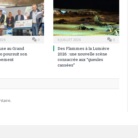
2026
0
6 JUILLET 2026
0
use au Grand
Des Flammes à la Lumière
o poursuit son
2026 : une nouvelle scène
pement
consacrée aux “gueules
cassées”
taire.