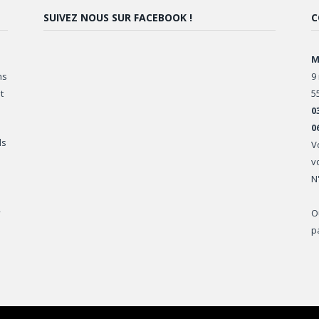
SUIVEZ NOUS SUR FACEBOOK !
C
M
ns
9
t
5
0
0
ls
V
v
N
,
O
p