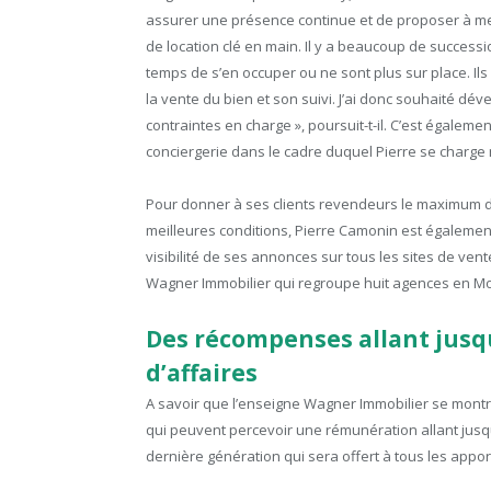
assurer une présence continue et de proposer à m
de location clé en main. Il y a beaucoup de success
temps de s’en occuper ou ne sont plus sur place. Il
la vente du bien et son suivi. J’ai donc souhaité d
contraintes en charge », poursuit-t-il. C’est égalem
conciergerie dans le cadre duquel Pierre se charg
Pour donner à ses clients revendeurs le maximum 
meilleures conditions, Pierre Camonin est également
visibilité de ses annonces sur tous les sites de vent
Wagner Immobilier qui regroupe huit agences en Mo
Des récompenses allant jusqu
d’affaires
A savoir que l’enseigne Wagner Immobilier se montr
qui peuvent percevoir une rémunération allant jusqu
dernière génération qui sera offert à tous les appor