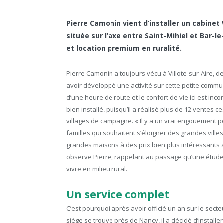
Pierre Camonin vient d’installer un cabine
située sur l’axe entre Saint-Mihiel et Bar-l
et location premium en ruralité.
Pierre Camonin a toujours vécu à Villote-sur-Aire,
avoir développé une activité sur cette petite commun
d’une heure de route et le confort de vie ici est inc
bien installé, puisqu’il a réalisé plus de 12 ventes
villages de campagne. « Il y a un vrai engouement 
familles qui souhaitent s’éloigner des grandes villes. 
grandes maisons à des prix bien plus intéressants au
observe Pierre, rappelant au passage qu’une étude a
vivre en milieu rural.
Un service complet
C’est pourquoi après avoir officié un an sur le secte
siège se trouve près de Nancy, il a décidé d’installe