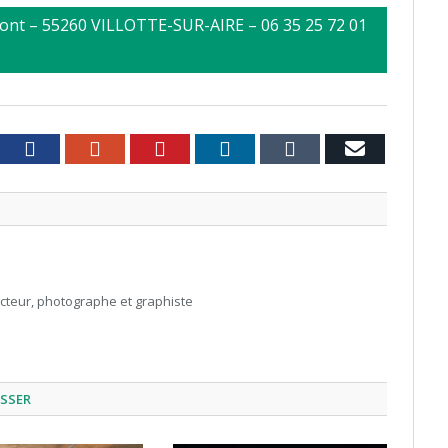
ont – 55260 VILLOTTE-SUR-AIRE – 06 35 25 72 01
witter
Facebook
Google+
Pinterest
LinkedIn
Tumblr
Email
acteur, photographe et graphiste
ESSER