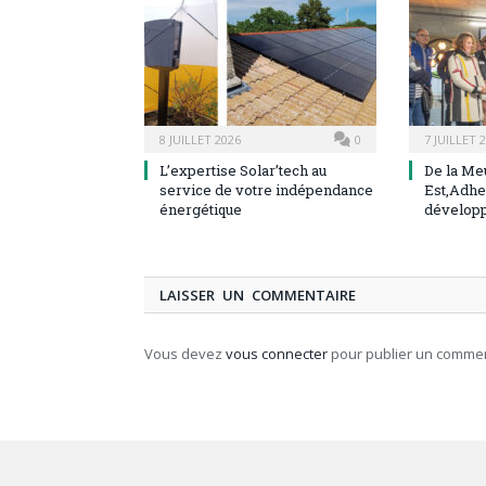
8 JUILLET 2026
0
7 JUILLET 
L’expertise Solar’tech au
De la Me
service de votre indépendance
Est,Adhe
énergétique
dévelop
LAISSER UN COMMENTAIRE
Vous devez
vous connecter
pour publier un commen