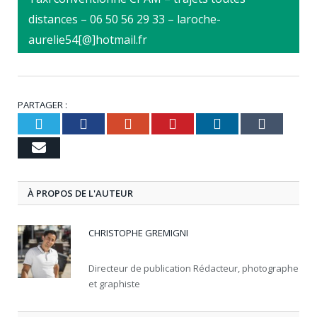
distances – 06 50 56 29 33 – laroche-
aurelie54[@]hotmail.fr
PARTAGER :
Twitter
Facebook
Google+
Pinterest
LinkedIn
Tumb
Email
À PROPOS DE L'AUTEUR
CHRISTOPHE GREMIGNI
Directeur de publication Rédacteur, photographe
et graphiste