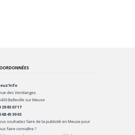
OORDONNÉES
euz'Info
 rue des Vendanges
5430 Belleville sur Meuse
3 29 85 67 17
6 68 45 39 03
ous souhaitez faire de la publicité en Meuse pour
ous faire connaître ?