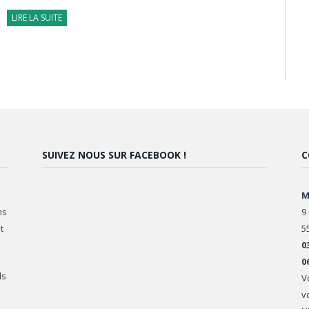
LIRE LA SUITE
SUIVEZ NOUS SUR FACEBOOK !
C
M
ns
9
t
5
0
0
ls
V
v