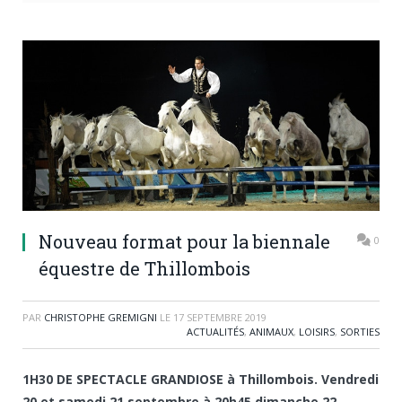
Nouveau format pour la biennale
0
équestre de Thillombois
PAR
CHRISTOPHE GREMIGNI
LE
17 SEPTEMBRE 2019
ACTUALITÉS
,
ANIMAUX
,
LOISIRS
,
SORTIES
1H30 DE SPECTACLE GRANDIOSE à Thillombois. Vendredi
20 et samedi 21 septembre à 20h45 dimanche 22