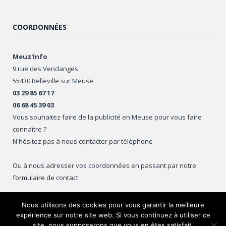
COORDONNÉES
Meuz'Info
9 rue des Vendanges
55430 Belleville sur Meuse
03 29 85 67 17
06 68 45 39 03
Vous souhaitez faire de la publicité en Meuse pour vous faire
connaître ?
N'hésitez pas à nous contacter par téléphone
Ou à nous adresser vos coordonnées en passant par notre
formulaire de contact
.
Nous utilisons des cookies pour vous garantir la meilleure
expérience sur notre site web. Si vous continuez à utiliser ce
Copyright © 2016
Meuz'Info
.
site, nous supposerons que vous en êtes satisfait.