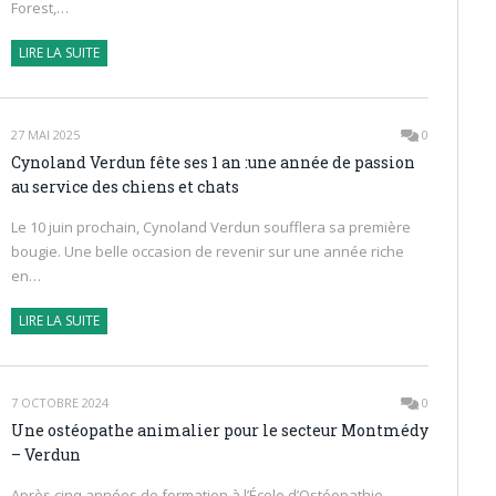
Forest,…
LIRE LA SUITE
27 MAI 2025
0
Cynoland Verdun fête ses 1 an :une année de passion
au service des chiens et chats
Le 10 juin prochain, Cynoland Verdun soufflera sa première
bougie. Une belle occasion de revenir sur une année riche
en…
LIRE LA SUITE
7 OCTOBRE 2024
0
Une ostéopathe animalier pour le secteur Montmédy
– Verdun
Après cinq années de formation à l’École d’Ostéopathie