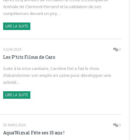
Animale de Clermont-Ferrand et la validation de ses
compétences devant un jury…
LIRE LA SUITE
5 JUIN 2024
0
Les P’tits Filous de Caro
Suite à la crise sanitaire, Caroline Del a fait le choix
d’abandonner son emploi en usine pour développer une
activité…
LIRE LA SUITE
30 MARS 2024
0
Aqua’Nimal Fête ses 15 ans !