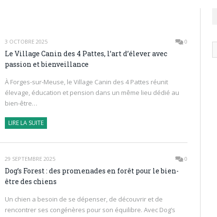
3 OCTOBRE 2025
0
N
Le Village Canin des 4 Pattes, l’art d’élever avec
ar
passion et bienveillance
À Forges-sur-Meuse, le Village Canin des 4 Pattes réunit
élevage, éducation et pension dans un même lieu dédié au
bien-être…
LIRE LA SUITE
29 SEPTEMBRE 2025
0
Dog’s Forest : des promenades en forêt pour le bien-
être des chiens
Un chien a besoin de se dépenser, de découvrir et de
rencontrer ses congénères pour son équilibre. Avec Dog’s