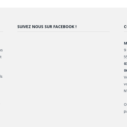
SUIVEZ NOUS SUR FACEBOOK !
C
M
ns
9
t
5
0
0
ls
V
v
N
,
O
p