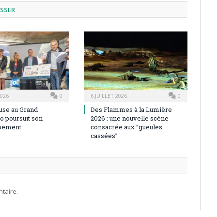
ESSER
2026
0
6 JUILLET 2026
0
use au Grand
Des Flammes à la Lumière
o poursuit son
2026 : une nouvelle scène
pement
consacrée aux “gueules
cassées”
taire.