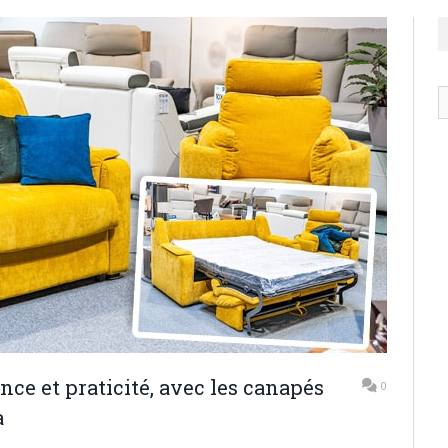
N
ar
nce et praticité, avec les canapés
0
a