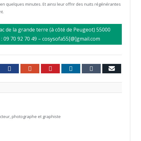
 en quelques minutes. Et ainsi leur offrir des nuits régénérantes
t.
c de la grande terre (à côté de Peugeot) 55000
l : 09 70 92 70 49 – cosysofa55[@]gmail.com
witter
Facebook
Google+
Pinterest
LinkedIn
Tumblr
Email
acteur, photographe et graphiste