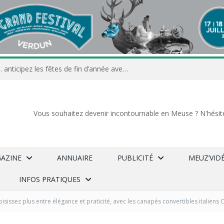
Commerçants, associations… anticipez les fêtes de fin d’année avec Meuz’Info
Vous souhaitez devenir incontournable en Meuse ? N'hésit
GAZINE
ANNUAIRE
PUBLICITÉ
MEUZ’VID
INFOS PRATIQUES
isissez plus entre élégance et praticité, avec les canapés convertibles italiens 