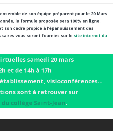
’ensemble de son équipe préparent pour le 20 Mars
année, la formule proposée sera 100% en ligne.
et son cadre propice à l’épanouissement des
saires vous seront fournies sur le
site internet du
irtuelles samedi 20 mars
2h et de 14h à 17h
l’établissement, visioconférences…
tions sont à retrouver sur
t du collège Saint-Jean
.