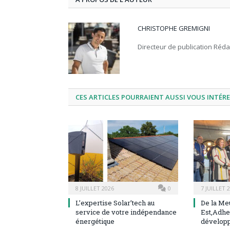
CHRISTOPHE GREMIGNI
Directeur de publication Réd
CES ARTICLES POURRAIENT AUSSI VOUS INTÉR
8 JUILLET 2026
0
7 JUILLET 
L’expertise Solar’tech au
De la Me
service de votre indépendance
Est,Adhe
énergétique
dévelop