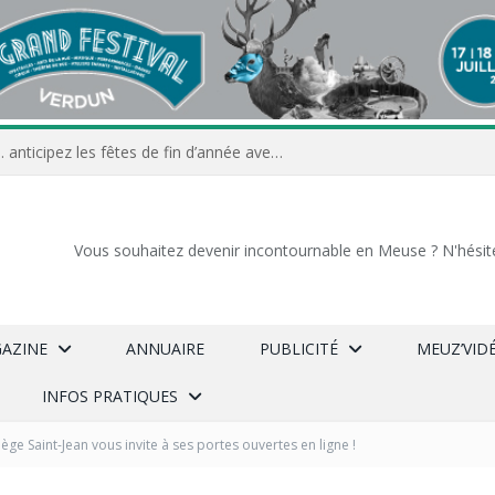
Commerçants, associations… anticipez les fêtes de fin d’année avec Meuz’Info
Vous souhaitez devenir incontournable en Meuse ? N'hésit
GAZINE
ANNUAIRE
PUBLICITÉ
MEUZ’VID
INFOS PRATIQUES
lège Saint-Jean vous invite à ses portes ouvertes en ligne !