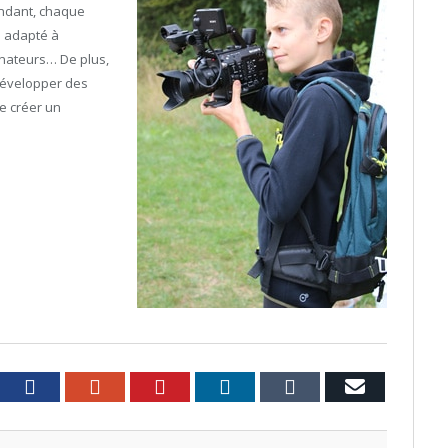
endant, chaque
 adapté à
inateurs… De plus,
développer des
e créer un
witter
Facebook
Google+
Pinterest
LinkedIn
Tumblr
Email