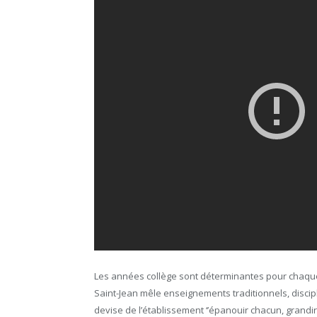
Les années collège sont déterminantes pour chaque 
Saint-Jean mêle enseignements traditionnels, disciplin
devise de l’établissement ‘’épanouir chacun, grandir