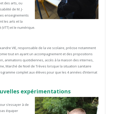
et des arts, ou
bilité de M. J-
 Ces enseignements
 les arts et la
t (VTT) et le numérique.
exandre VIE, responsable de la vie scolaire, précise notamment
nomie tout en ayant un accompagnement et des propositions
tien, animations quotidiennes, accès à la maison des internes,
e, Marché de Noël de Trèves lorsque la situation sanitaire
programme complet aux élèves pour que les 4 années d’internat
uvelles expérimentations
pour s’essayer à de
 pas équiper