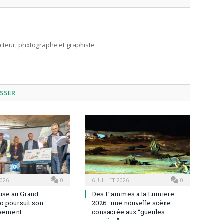
acteur, photographe et graphiste
ESSER
2026
0
6 JUILLET 2026
0
use au Grand
Des Flammes à la Lumière
o poursuit son
2026 : une nouvelle scène
pement
consacrée aux “gueules