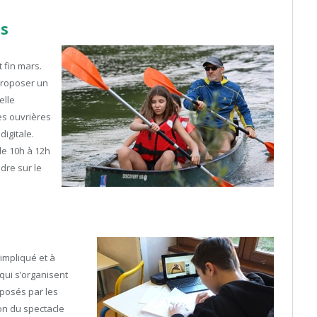
es
 fin mars.
 proposer un
elle
es ouvrières
igitale.
de 10h à 12h
ndre sur le
impliqué et à
 qui s’organisent
roposés par les
on du spectacle