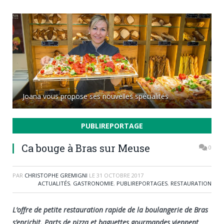
Joana vous propose ses nouvelles spécialités
PUBLIREPORTAGE
Ca bouge à Bras sur Meuse
0
PAR
CHRISTOPHE GREMIGNI
LE
31 OCTOBRE 2017
ACTUALITÉS
,
GASTRONOMIE
,
PUBLIREPORTAGES
,
RESTAURATION
L’offre de petite restauration rapide de la boulangerie de Bras
s’enrichit. Parts de pizza et baguettes gourmandes viennent