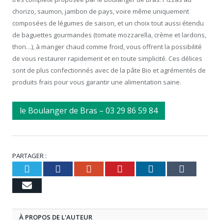
chorizo, saumon, jambon de pays, voire même uniquement
composées de légumes de saison, et un choix tout aussi étendu
de baguettes gourmandes (tomate mozzarella, crème et lardons,
thon…), à manger chaud comme froid, vous offrent la possibilité
de vous restaurer rapidement et en toute simplicité. Ces délices
sont de plus confectionnés avec de la pâte Bio et agrémentés de
produits frais pour vous garantir une alimentation saine.
le Boulanger de Bras – 03 29 86 59 84
PARTAGER :
Twitter
Facebook
Google+
Pinterest
LinkedIn
Tumb
Email
À PROPOS DE L'AUTEUR