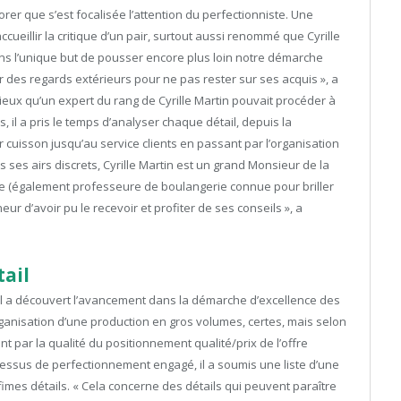
orer que s’est focalisée l’attention du perfectionniste. Une
ueillir la critique d’un pair, surtout aussi renommé que Cyrille
 dans l’unique but de pousser encore plus loin notre démarche
urrir des regards extérieurs pour ne pas rester sur ses acquis », a
eux qu’un expert du rang de Cyrille Martin pouvait procéder à
, il a pris le temps d’analyser chaque détail, depuis la
 cuisson jusqu’au service clients en passant par l’organisation
ses airs discrets, Cyrille Martin est un grand Monsieur de la
me (également professeure de boulangerie connue pour briller
ur d’avoir pu le recevoir et profiter de ses conseils », a
tail
u’il a découvert l’avancement dans la démarche d’excellence des
anisation d’une production en gros volumes, certes, mais selon
par la qualité du positionnement qualité/prix de l’offre
essus de perfectionnement engagé, il a soumis une liste d’une
mes détails. « Cela concerne des détails qui peuvent paraître