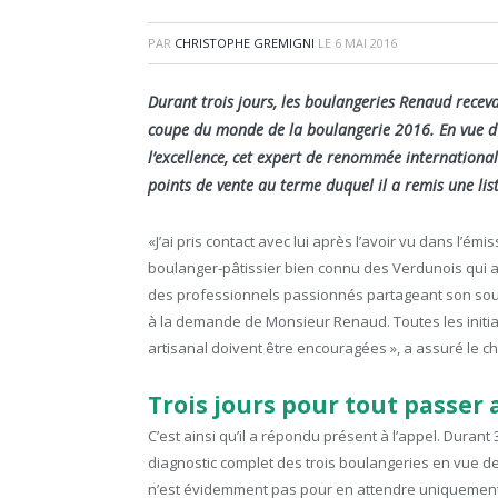
PAR
CHRISTOPHE GREMIGNI
LE
6 MAI 2016
Durant trois jours, les boulangeries Renaud recevai
coupe du monde de la boulangerie 2016. En vue d
l’excellence, cet expert de renommée international
points de vente au terme duquel il a remis une list
«J’ai pris contact avec lui après l’avoir vu dans l’é
boulanger-pâtissier bien connu des Verdunois qui a 
des professionnels passionnés partageant son souci 
à la demande de Monsieur Renaud. Toutes les initiat
artisanal doivent être encouragées », a assuré le c
Trois jours pour tout passer 
C’est ainsi qu’il a répondu présent à l’appel. Durant 3
diagnostic complet des trois boulangeries en vue de l
n’est évidemment pas pour en attendre uniquement