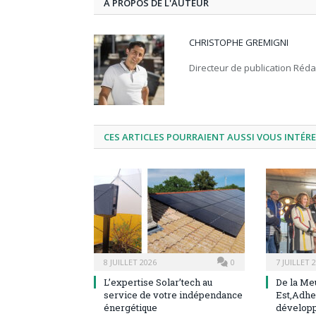
À PROPOS DE L'AUTEUR
CHRISTOPHE GREMIGNI
Directeur de publication Réd
CES ARTICLES POURRAIENT AUSSI VOUS INTÉR
8 JUILLET 2026
0
7 JUILLET 
L’expertise Solar’tech au
De la Me
service de votre indépendance
Est,Adhe
énergétique
dévelop