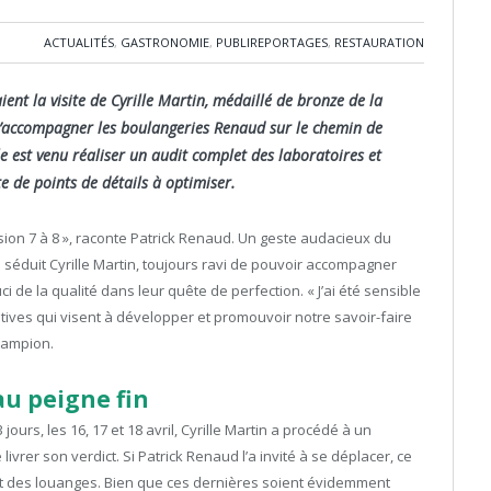
ACTUALITÉS
,
GASTRONOMIE
,
PUBLIREPORTAGES
,
RESTAURATION
ent la visite de Cyrille Martin, médaillé de bronze de la
’accompagner les boulangeries Renaud sur le chemin de
e est venu réaliser un audit complet des laboratoires et
e de points de détails à optimiser.
mission 7 à 8 », raconte Patrick Renaud. Un geste audacieux du
séduit Cyrille Martin, toujours ravi de pouvoir accompagner
de la qualité dans leur quête de perfection. « J’ai été sensible
ives qui visent à développer et promouvoir notre savoir-faire
hampion.
au peigne fin
 jours, les 16, 17 et 18 avril, Cyrille Martin a procédé à un
ivrer son verdict. Si Patrick Renaud l’a invité à se déplacer, ce
 des louanges. Bien que ces dernières soient évidemment