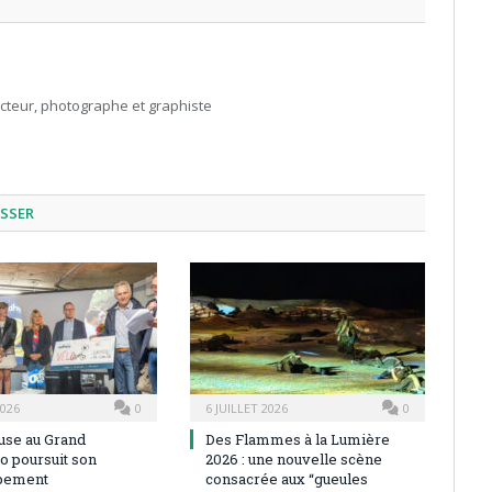
acteur, photographe et graphiste
ESSER
2026
0
6 JUILLET 2026
0
use au Grand
Des Flammes à la Lumière
o poursuit son
2026 : une nouvelle scène
pement
consacrée aux “gueules