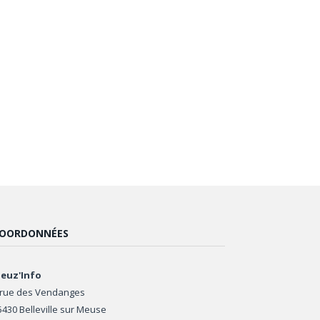
OORDONNÉES
euz'Info
 rue des Vendanges
5430 Belleville sur Meuse