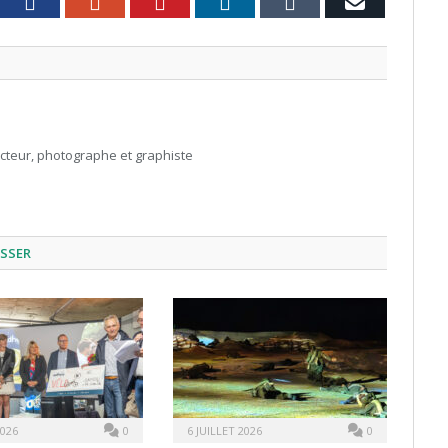
witter
Facebook
Google+
Pinterest
LinkedIn
Tumblr
Email
acteur, photographe et graphiste
ESSER
2026
0
6 JUILLET 2026
0