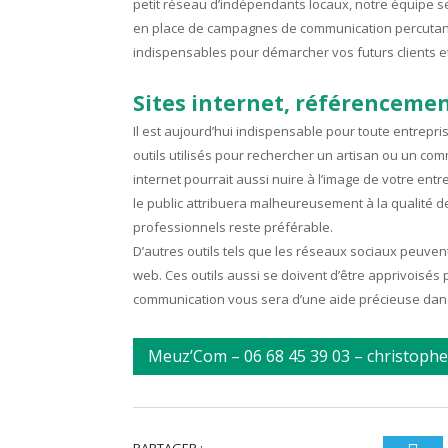
petit réseau d’indépendants locaux, notre équipe s
en place de campagnes de communication percutantes
indispensables pour démarcher vos futurs clients et
Sites internet, référenceme
Il est aujourd’hui indispensable pour toute entrepri
outils utilisés pour rechercher un artisan ou un comm
internet pourrait aussi nuire à l’image de votre ent
le public attribuera malheureusement à la qualité d
professionnels reste préférable.
D’autres outils tels que les réseaux sociaux peuvent
web. Ces outils aussi se doivent d’être apprivoisés
communication vous sera d’une aide précieuse dans 
Meuz’Com – 06 68 45 39 03 – christoph