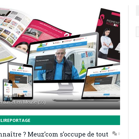
N
ar
 Verdun et en Meuse (55)
BLIREPORTAGE
nnaître ? Meuz’com s’occupe de tout
0