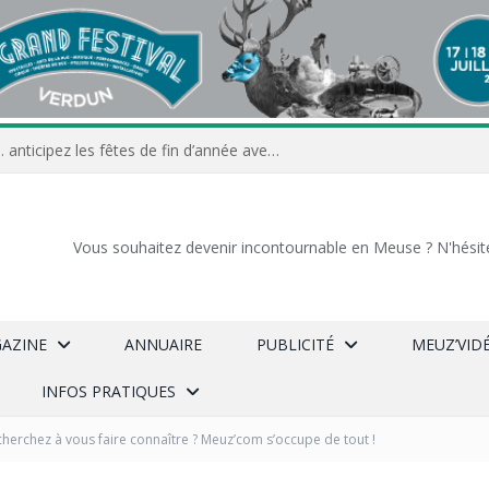
Commerçants, associations… anticipez les fêtes de fin d’année avec Meuz’Info
Vous souhaitez devenir incontournable en Meuse ? N'hésit
GAZINE
ANNUAIRE
PUBLICITÉ
MEUZ’VID
INFOS PRATIQUES
herchez à vous faire connaître ? Meuz’com s’occupe de tout !