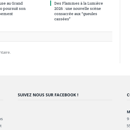
use au Grand
Des Flammes à la Lumière
o poursuit son
2026 : une nouvelle scène
pement
consacrée aux “gueules
cassées”
taire.
SUIVEZ NOUS SUR FACEBOOK !
C
M
ns
9
t
5