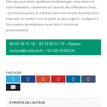
fuite qui pourraient rapidement endommager votre toiture et
votre habitation, notamment en causant des infiltrations d’eau.
« Je trouve toujours un créneau dans mon emploi du temps pour
intercaler un rendez-vous et parer au plus urgent », souligne-t-il.
Son numéro de téléphone reste donc à conserver
précieusement.
06 65 36 15 18 – 03 29 83 51 19 – flipeau-
toiture@outlook.fr – 55100 VERDUN
PARTAGER :
Twitter
Facebook
Google+
Pinterest
LinkedIn
Tumb
Email
À PROPOS DE L'AUTEUR