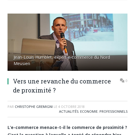
Jean-Louis Humblet, expert e-commerce du Nord
Meusien
Vers une revanche du commerce
0
de proximité ?
PAR
CHRISTOPHE GREMIGNI
LE
4 OCTOBRE 2018
ACTUALITÉS
,
ECONOMIE
,
PROFESSIONNELS
L’e-commerce menace-t-il le commerce de proximité ?
C’est la question à laquelle a tenté de répondre hier