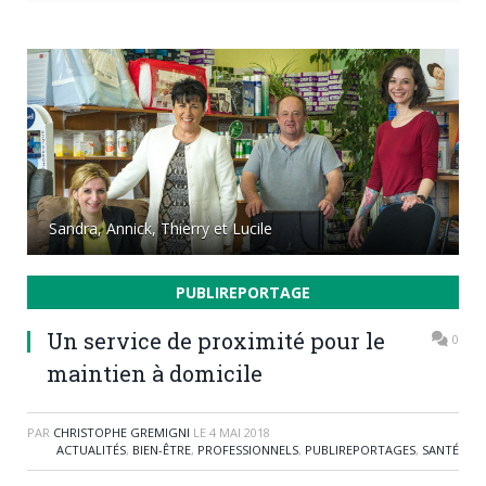
Sandra, Annick, Thierry et Lucile
PUBLIREPORTAGE
Un service de proximité pour le
0
maintien à domicile
PAR
CHRISTOPHE GREMIGNI
LE
4 MAI 2018
ACTUALITÉS
,
BIEN-ÊTRE
,
PROFESSIONNELS
,
PUBLIREPORTAGES
,
SANTÉ