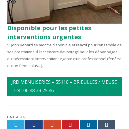
Disponible pour les petites
interventions urgentes
Si John Renard se montre disponible et réactif pour l’ensemble de
ses prestations, il l’est encore davantage pour les dépannages
qui nécessitent l’intervention urgente d’un professionnel (fenêtre
qui ne ferme plus…).
JRD MENUISERIES – 55110 – BRIEULLES / MEUSE
-Tel : 06 48 33 25 46
PARTAGER :
Twitter
Facebook
Google+
Pinterest
LinkedIn
Tumbl