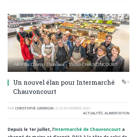
Allée du Champ Thumaux - 55300 CHAUVONCOURT
Un nouvel élan pour Intermarché
0
Chauvoncourt
PAR
CHRISTOPHE GREMIGNI
LE
25 NOVEMBRE 2025
ACTUALITÉS
,
ALIMENTATION
Depuis le 1er juillet, l’
Intermarché de Chauvoncourt
a
changé de mains et d’esprit. Déjà à la tête de celui de