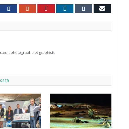
witter
Facebook
Google+
Pinterest
LinkedIn
Tumblr
Email
acteur, photographe et graphiste
ESSER