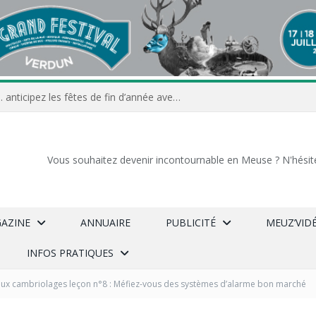
Commerçants, associations… anticipez les fêtes de fin d’année avec Meuz’Info
Vous souhaitez devenir incontournable en Meuse ? N'hésit
GAZINE
ANNUAIRE
PUBLICITÉ
MEUZ’VID
INFOS PRATIQUES
aux cambriolages leçon n°8 : Méfiez-vous des systèmes d’alarme bon marché