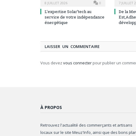
8 JUILLET 2026
0
7 JUILLET 
L’expertise Solar’tech au
De la Me
service de votre indépendance
Est,Adhe
énergétique
dévelop
LAISSER UN COMMENTAIRE
Vous devez
vous connecter
pour publier un commen
À PROPOS
Retrouvez l'actualité des commerçants et artisans
locaux sur le site Meuz'Info, ainsi que des bons pla