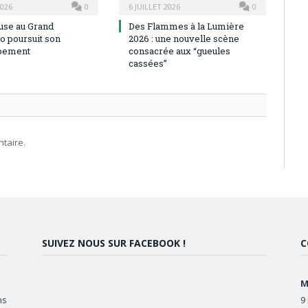
2026
0
6 JUILLET 2026
0
use au Grand
Des Flammes à la Lumière
o poursuit son
2026 : une nouvelle scène
pement
consacrée aux “gueules
cassées”
taire.
SUIVEZ NOUS SUR FACEBOOK !
C
M
ns
9