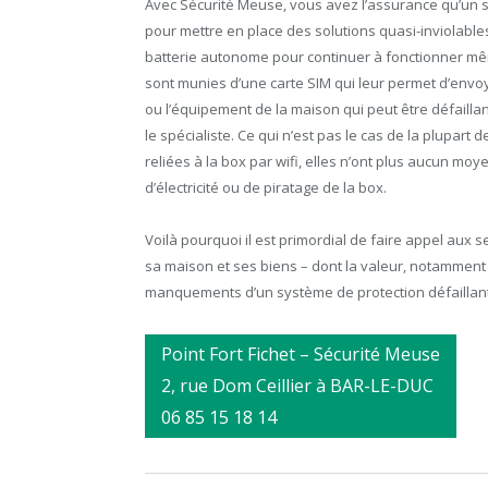
Avec Sécurité Meuse, vous avez l’assurance qu’un 
pour mettre en place des solutions quasi-inviolable
batterie autonome pour continuer à fonctionner même
sont munies d’une carte SIM qui leur permet d’envo
ou l’équipement de la maison qui peut être défaillan
le spécialiste. Ce qui n’est pas le cas de la plupart
reliées à la box par wifi, elles n’ont plus aucun m
d’électricité ou de piratage de la box.
Voilà pourquoi il est primordial de faire appel aux
sa maison et ses biens – dont la valeur, notamment a
manquements d’un système de protection défaillant u
Point Fort Fichet – Sécurité Meuse
2, rue Dom Ceillier à BAR-LE-DUC
06 85 15 18 14