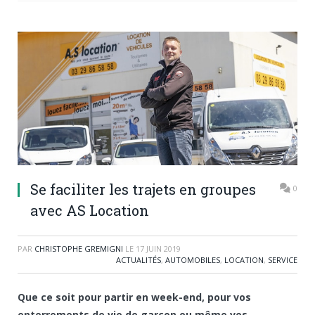
Se faciliter les trajets en groupes
0
avec AS Location
PAR
CHRISTOPHE GREMIGNI
LE
17 JUIN 2019
ACTUALITÉS
,
AUTOMOBILES
,
LOCATION
,
SERVICE
Que ce soit pour partir en week-end, pour vos
enterrements de vie de garçon ou même vos