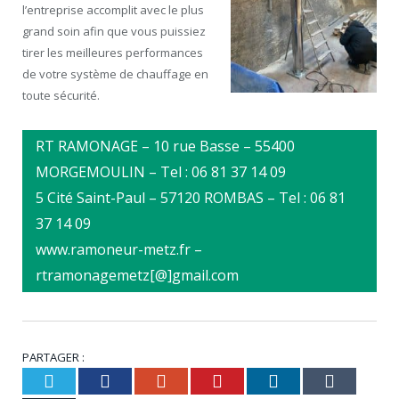
l’entreprise accomplit avec le plus
grand soin afin que vous puissiez
tirer les meilleures performances
de votre système de chauffage en
toute sécurité.
RT RAMONAGE – 10 rue Basse – 55400
MORGEMOULIN – Tel : 06 81 37 14 09
5 Cité Saint-Paul – 57120 ROMBAS – Tel : 06 81
37 14 09
www.ramoneur-metz.fr –
rtramonagemetz[@]gmail.com
PARTAGER :
Twitter
Facebook
Google+
Pinterest
LinkedIn
Tumbl