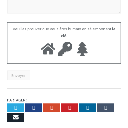
Veuillez prouver que vous êtes humain en sélectionnant
la
clé
.
PARTAGER :
Twitter
Facebook
Google+
Pinterest
LinkedIn
Tumbl
Email