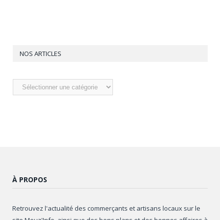
NOS ARTICLES
Nos
articles
À PROPOS
Retrouvez l'actualité des commerçants et artisans locaux sur le
site Meuz'Info, ainsi que des bons plans et des bonnes affaires à