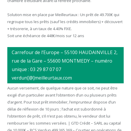
chambre d’étudiant avant la rentrée prochaine.
Solution mise en place par Meilleurtaux : Un prêt de 49.700€ qui
regroupe tous les prêts (sauf les crédits immobiliers) + découvert
+ trésorerie, à un taux de 4.40% FIXE.
Soit une échéance de 448€/mois sur 12 ans
Carrefour de l’Europe – 55100 HAUDAINVILLE 2,
rue de la Gare – 55600 MONTMEDY – numéro
unique : 03 29 87 07 07
verdun[@]meilleurtaux.com
Aucun versement, de quelque nature que ce soit, ne peut être
exigé d’un particulier avant l’obtention d’un ou plusieurs prêts
d’argent. Pour tout prêt immobilier, l’emprunteur dispose d’un
délai de réflexion de 10 jours ; l’achat est subordonné à
l’obtention de prêt, s’il n’est pas obtenu, le vendeur doit lui
rembourser les sommes versées. | GTD Crédit – SARL au capital
de 10 000€ – RCS Verdun 499 365 369 – Courtier en opérations de