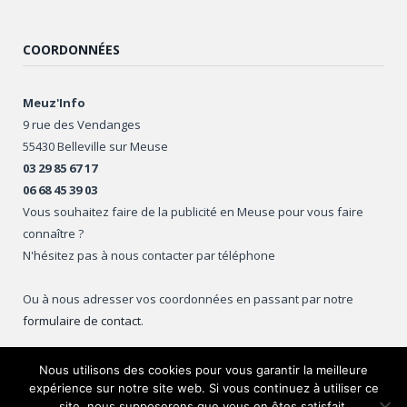
COORDONNÉES
Meuz'Info
9 rue des Vendanges
55430 Belleville sur Meuse
03 29 85 67 17
06 68 45 39 03
Vous souhaitez faire de la publicité en Meuse pour vous faire
connaître ?
N'hésitez pas à nous contacter par téléphone
Ou à nous adresser vos coordonnées en passant par notre
formulaire de contact
.
Nous utilisons des cookies pour vous garantir la meilleure
expérience sur notre site web. Si vous continuez à utiliser ce
Copyright © 2016
Meuz'Info
.
site, nous supposerons que vous en êtes satisfait.