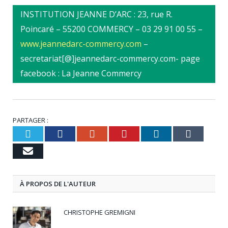
INSTITUTION JEANNE D’ARC : 23, rue R.
Poincaré – 55200 COMMERCY – 03 29 91 00 55 –
www.jeannedarc-commercy.com
–
secretariat[@]jeannedarc-commercy.com- page
facebook : La Jeanne Commercy
PARTAGER :
Twitter
Facebook
Google+
Pinterest
LinkedIn
Tumbl
Email
À PROPOS DE L'AUTEUR
CHRISTOPHE GREMIGNI