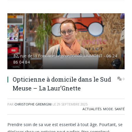
32, rue de la Fontaine Légère 55800 LAIMONT - 06 24
86 04 84
Opticienne à domicile dans le Sud
0
Meuse – La Laur’Gnette
PAR
CHRISTOPHE GREMIGNI
LE
29 SEPTEMBRE 2025
ACTUALITÉS
,
MODE
,
SANTÉ
Prendre soin de sa vue est essentiel à tout âge. Pourtant, se
déplacer chez un opticien peut parfois être compliqué,