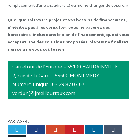
remplacement d’une chaudière…) ou même changer de voiture. »
Quel que soit votre projet et vos besoins de financement,
n’hésitez pas à les consulter, vous ne payerez des
honoraires, inclus dans le plan de financement, que si vous
acceptez une des solutions proposées. Si vous ne finalisez
rien cela ne vous coûte rien.
Carrefour de l’Europe – 55100 HAUDAINVILLE
2, rue de la Gare – 55600 MONTMEDY
Numéro unique : 03 29 87 07 07 –
verdun[@]meilleurtaux.com
PARTAGER :
Twitter
Facebook
Google+
Pinterest
LinkedIn
Tumbl