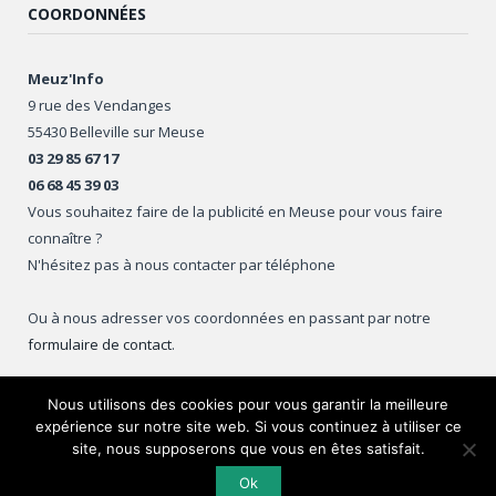
COORDONNÉES
Meuz'Info
9 rue des Vendanges
55430 Belleville sur Meuse
03 29 85 67 17
06 68 45 39 03
Vous souhaitez faire de la publicité en Meuse pour vous faire
connaître ?
N'hésitez pas à nous contacter par téléphone
Ou à nous adresser vos coordonnées en passant par notre
formulaire de contact
.
Nous utilisons des cookies pour vous garantir la meilleure
expérience sur notre site web. Si vous continuez à utiliser ce
Copyright © 2016
Meuz'Info
.
site, nous supposerons que vous en êtes satisfait.
Ok
Accueil
Mentions légales
Ajouter un événement
Contact