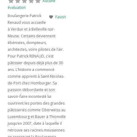
Aucune
évaluation
Boulangerie Patrick
Favori
Renaud vous accueille
à Verdun et à Belleville-sur-
Meuse. Certains deviennent
ébénistes, dompteurs,
architectes, voire pilotes de l’air.
Pour Patrick RENAUD, c’est
pâtissier depuis déjà plus de 30
ans. L’histoire a commencé
comme apprenti à Saint-Nicolas-
de-Port chez Homburger. Sa
passion débordante et son
savoir-faire incontesté lui
ouvrirent les portes des grandes
pâtisseries comme Oberweiss au
Luxembourg et Bauer à Thionville
jusqu’en 2007, date à laquelle il
retrouve ses racines meusiennes
en reprenant la Boulangerie