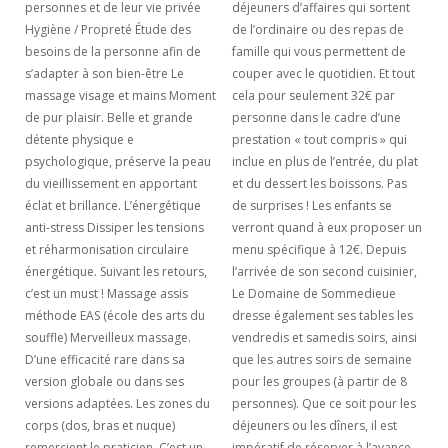
personnes et de leur vie privée
déjeuners d’affaires qui sortent
Hygiène / Propreté Étude des
de l’ordinaire ou des repas de
besoins de la personne afin de
famille qui vous permettent de
s’adapter à son bien-être Le
couper avec le quotidien. Et tout
massage visage et mains Moment
cela pour seulement 32€ par
de pur plaisir. Belle et grande
personne dans le cadre d’une
détente physique e
prestation « tout compris » qui
psychologique, préserve la peau
inclue en plus de l’entrée, du plat
du vieillissement en apportant
et du dessert les boissons. Pas
éclat et brillance. L’énergétique
de surprises ! Les enfants se
anti-stress Dissiper les tensions
verront quand à eux proposer un
et réharmonisation circulaire
menu spécifique à 12€. Depuis
énergétique. Suivant les retours,
l’arrivée de son second cuisinier,
c’est un must ! Massage assis
Le Domaine de Sommedieue
méthode EAS (école des arts du
dresse également ses tables les
souffle) Merveilleux massage.
vendredis et samedis soirs, ainsi
D’une efficacité rare dans sa
que les autres soirs de semaine
version globale ou dans ses
pour les groupes (à partir de 8
versions adaptées. Les zones du
personnes). Que ce soit pour les
corps (dos, bras et nuque)
déjeuners ou les dîners, il est
remercient le praticien. C’est un
impératif de réserver à l’avance.