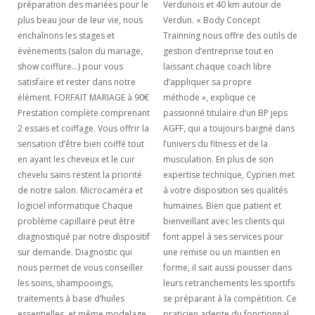
préparation des mariées pour le
Verdunois et 40 km autour de
plus beau jour de leur vie, nous
Verdun. « Body Concept
enchaînons les stages et
Trainning nous offre des outils de
évènements (salon du mariage,
gestion d’entreprise tout en
show coiffure…) pour vous
laissant chaque coach libre
satisfaire et rester dans notre
d’appliquer sa propre
élément. FORFAIT MARIAGE à 90€
méthode », explique ce
Prestation complète comprenant
passionné titulaire d’un BP jeps
2 essais et coiffage. Vous offrir la
AGFF, qui a toujours baigné dans
sensation d’être bien coiffé tout
l’univers du fitness et de la
en ayant les cheveux et le cuir
musculation. En plus de son
chevelu sains restent la priorité
expertise technique, Cyprien met
de notre salon. Microcaméra et
à votre disposition ses qualités
logiciel informatique Chaque
humaines. Bien que patient et
problème capillaire peut être
bienveillant avec les clients qui
diagnostiqué par notre dispositif
font appel à ses services pour
sur demande. Diagnostic qui
une remise ou un maintien en
nous permet de vous conseiller
forme, il sait aussi pousser dans
les soins, shampooings,
leurs retranchements les sportifs
traitements à base d’huiles
se préparant à la compétition. Ce
essentielles, et même modelage
praticien adepte du fonctionnal