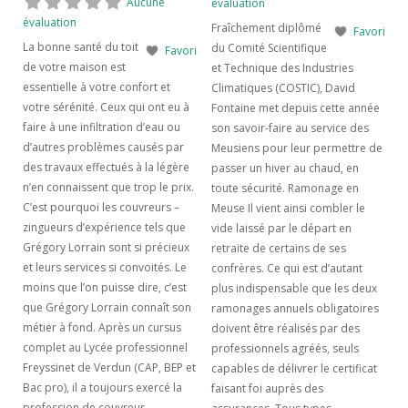
Aucune
évaluation
évaluation
Fraîchement diplômé
Favori
La bonne santé du toit
du Comité Scientifique
Favori
de votre maison est
et Technique des Industries
essentielle à votre confort et
Climatiques (COSTIC), David
votre sérénité. Ceux qui ont eu à
Fontaine met depuis cette année
faire à une infiltration d’eau ou
son savoir-faire au service des
d’autres problèmes causés par
Meusiens pour leur permettre de
des travaux effectués à la légère
passer un hiver au chaud, en
n’en connaissent que trop le prix.
toute sécurité. Ramonage en
C’est pourquoi les couvreurs –
Meuse Il vient ainsi combler le
zingueurs d’expérience tels que
vide laissé par le départ en
Grégory Lorrain sont si précieux
retraite de certains de ses
et leurs services si convoités. Le
confrères. Ce qui est d’autant
moins que l’on puisse dire, c’est
plus indispensable que les deux
que Grégory Lorrain connaît son
ramonages annuels obligatoires
métier à fond. Après un cursus
doivent être réalisés par des
complet au Lycée professionnel
professionnels agréés, seuls
Freyssinet de Verdun (CAP, BEP et
capables de délivrer le certificat
Bac pro), il a toujours exercé la
faisant foi auprès des
profession de couvreur –