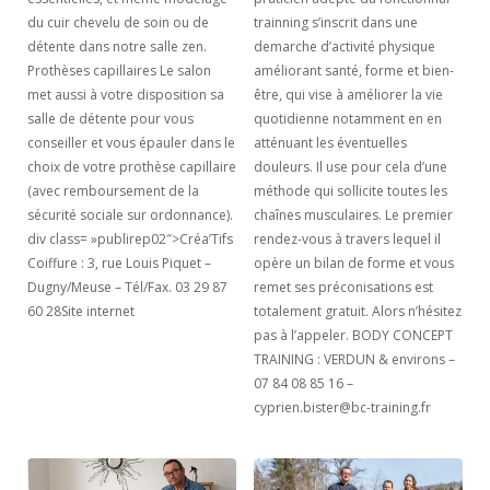
du cuir chevelu de soin ou de
trainning s’inscrit dans une
détente dans notre salle zen.
demarche d’activité physique
Prothèses capillaires Le salon
améliorant santé, forme et bien-
met aussi à votre disposition sa
être, qui vise à améliorer la vie
salle de détente pour vous
quotidienne notamment en en
conseiller et vous épauler dans le
atténuant les éventuelles
choix de votre prothèse capillaire
douleurs. Il use pour cela d’une
(avec remboursement de la
méthode qui sollicite toutes les
sécurité sociale sur ordonnance).
chaînes musculaires. Le premier
div class= »publirep02″>Créa’Tifs
rendez-vous à travers lequel il
Coiffure : 3, rue Louis Piquet –
opère un bilan de forme et vous
Dugny/Meuse – Tél/Fax. 03 29 87
remet ses préconisations est
60 28Site internet
totalement gratuit. Alors n’hésitez
pas à l’appeler. BODY CONCEPT
TRAINING : VERDUN & environs –
07 84 08 85 16 –
cyprien.bister@bc-training.fr