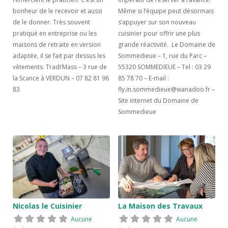
bonheur de le recevoir et aussi
Même si l’équipe peut désormais
de le donner. Très souvent
s’appuyer sur son nouveau
pratiqué en entreprise ou les
cuisinier pour offrir une plus
maisons de retraite en version
grande réactivité. Le Domaine de
adaptée, il se fait par dessus les
Sommedieue – 1, rue du Parc –
vêtements. Tradi’Mass – 3 rue de
55320 SOMMEDIEUE – Tel : 03 29
la Scance à VERDUN – 07 82 81 96
85 78 70 – E-mail :
83
fly.in.sommedieue@wanadoo.fr –
Site internet du Domaine de
Sommedieue
Nicolas le Cuisinier
La Maison des Travaux
Aucune
Aucune