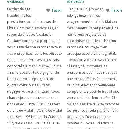
évaluation
évaluation
En plus de ses
Depuis 2017, Jimmy et
Favori
Favori
traditionnelles
Edwige incarnent les
prestations pour les repas de
visages meusiens de la Maison
fêtes, Comités d’entreprises, et
des Travaux. Ils ont permis à de
repas de chasse, Nicolas le
nombreux projets de se
Cuisinier continue à proposer la
concrétiser dans le cadre d’un
souplesse de son service traiteur
service de courtage bien
aux entreprises, dans les bureaux
pratique et totalement gratuit.
desquelles il livre ses plats frais,
Lorsqu’on a des travaux à faire
concoctés le matin même. Il offre
réaliser, réunir toutes les
ainsi la possibilité de gagner du
entreprises qualifiées n’est pas
temps en vous épargnant de
une mince affaire. Et comment
quitter votre bureau, sans
savoir si elles sont réellement
négliger votre alimentation avec
compétentes pour le travail que
chaque jour un nouveau menu
vous souhaitez leur confier ? La
riche et équilibré ! Plat + dessert
Maison des Travaux se propose
ou entrée + plat = 7€ Entrée + plat
de gérer tout cela gratuitement
+ dessert = 9€ Nicolas la Cuisinier
pour vous. En vous faisant
: 12, rue des Bouvreuils à Dieue-
profiter du réseau d’artisans