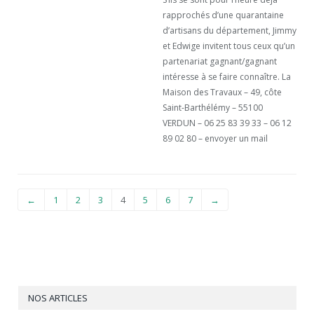
rapprochés d’une quarantaine
d’artisans du département, Jimmy
et Edwige invitent tous ceux qu’un
partenariat gagnant/gagnant
intéresse à se faire connaître. La
Maison des Travaux – 49, côte
Saint-Barthélémy – 55100
VERDUN – 06 25 83 39 33 – 06 12
89 02 80 – envoyer un mail
←
1
2
3
4
5
6
7
→
NOS ARTICLES