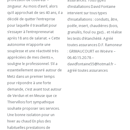
assurances. Tous types
zingueur. Au mois d’avril, alors
d’installations David Fontaine
qu’il approchait de ses 40 ans, il a
intervient sur tous types
décidé de quitter l’entreprise
d’insatallations : conduits, âtre,
pour laquelle il travaillait pour
poêle, insert, chaudières (bois,
s’essayer à l’entrepreneuriat
granulés, fioul ou gaz)… et réalise
après 18 ans de salariat. « Cette
les tests d’étanchéité. Agréé
autonomie m’apporte une
toutes assurances D.F. Ramoneur
souplesse et une réactivité très
: GRIMAUCOURT en Woëvre –
appréciées de mes clients »,
06.40.15.20.78 –
souligne le professionnel. S’il a
davidfontaine55@hotmail.fr –
essentiellement œuvré autour de
agréé toutes assurances
Metz dans un premier temps
pour répondre à une forte
demande, c’est avant tout autour
de Verdun et en Meuse que ce
Thiervillois fort sympathique
souhaite proposer ses services.
Une bonne isolation pour un
hiver au chaud En plus des
habituelles prestations de