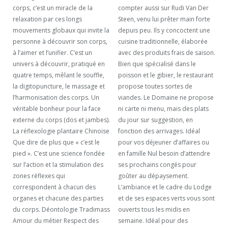
corps, c’est un miracle de la
compter aussi sur Rudi Van Der
relaxation par ces longs
Steen, venu lui prêter main forte
mouvements globaux qui invite la
depuis peu. Ils y concoctent une
personne à découvrir son corps,
cuisine traditionnelle, élaborée
à l’aimer et l’unifier. C’est un
avec des produits frais de saison.
univers à découvrir, pratiqué en
Bien que spécialisé dans le
quatre temps, mêlant le souffle,
poisson et le gibier, le restaurant
la digitopuncture, le massage et
propose toutes sortes de
l’harmonisation des corps. Un
viandes. Le Domaine ne propose
véritable bonheur pour la face
ni carte ni menu, mais des plats
externe du corps (dos et jambes).
du jour sur suggestion, en
La réflexologie plantaire Chinoise
fonction des arrivages. Idéal
Que dire de plus que « c’est le
pour vos déjeuner d’affaires ou
pied ». C’est une science fondée
en famille Nul besoin d’attendre
sur l’action et la stimulation des
ses prochains congés pour
zones réflexes qui
goûter au dépaysement.
correspondent à chacun des
L’ambiance et le cadre du Lodge
organes et chacune des parties
et de ses espaces verts vous sont
du corps. Déontologie Tradimass
ouverts tous les midis en
Amour du métier Respect des
semaine. Idéal pour des