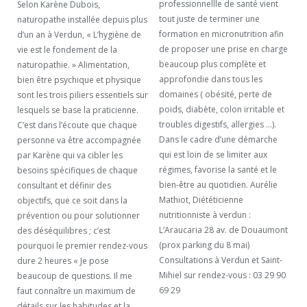
professionnellle de santé vient
Selon Karène Dubois,
tout juste de terminer une
naturopathe installée depuis plus
formation en micronutrition afin
d’un an à Verdun, « L’hygiène de
de proposer une prise en charge
vie est le fondement de la
beaucoup plus complète et
naturopathie. » Alimentation,
approfondie dans tous les
bien être psychique et physique
domaines ( obésité, perte de
sont les trois piliers essentiels sur
poids, diabète, colon irritable et
lesquels se base la praticienne.
troubles digestifs, allergies …).
C’est dans l’écoute que chaque
Dans le cadre d’une démarche
personne va être accompagnée
qui est loin de se limiter aux
par Karène qui va cibler les
régimes, favorise la santé et le
besoins spécifiques de chaque
bien-être au quotidien. Aurélie
consultant et définir des
Mathiot, Diététicienne
objectifs, que ce soit dans la
nutritionniste à verdun :
prévention ou pour solutionner
L’Araucaria 28 av. de Douaumont
des déséquilibres ; c’est
(prox parking du 8 mai)
pourquoi le premier rendez-vous
Consultations à Verdun et Saint-
dure 2 heures « Je pose
Mihiel sur rendez-vous : 03 29 90
beaucoup de questions. Il me
69 29
faut connaître un maximum de
détails sur les habitudes et la