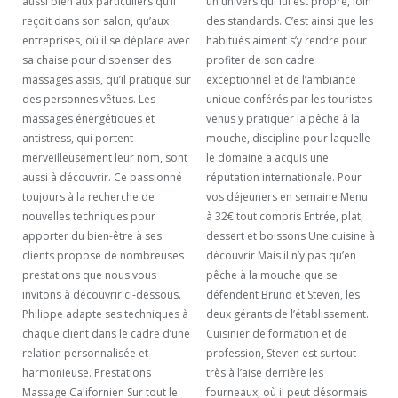
aussi bien aux particuliers qu’il
un univers qui lui est propre, loin
reçoit dans son salon, qu’aux
des standards. C’est ainsi que les
entreprises, où il se déplace avec
habitués aiment s’y rendre pour
sa chaise pour dispenser des
profiter de son cadre
massages assis, qu’il pratique sur
exceptionnel et de l’ambiance
des personnes vêtues. Les
unique conférés par les touristes
massages énergétiques et
venus y pratiquer la pêche à la
antistress, qui portent
mouche, discipline pour laquelle
merveilleusement leur nom, sont
le domaine a acquis une
aussi à découvrir. Ce passionné
réputation internationale. Pour
toujours à la recherche de
vos déjeuners en semaine Menu
nouvelles techniques pour
à 32€ tout compris Entrée, plat,
apporter du bien-être à ses
dessert et boissons Une cuisine à
clients propose de nombreuses
découvrir Mais il n’y pas qu’en
prestations que nous vous
pêche à la mouche que se
invitons à découvrir ci-dessous.
défendent Bruno et Steven, les
Philippe adapte ses techniques à
deux gérants de l’établissement.
chaque client dans le cadre d’une
Cuisinier de formation et de
relation personnalisée et
profession, Steven est surtout
harmonieuse. Prestations :
très à l’aise derrière les
Massage Californien Sur tout le
fourneaux, où il peut désormais