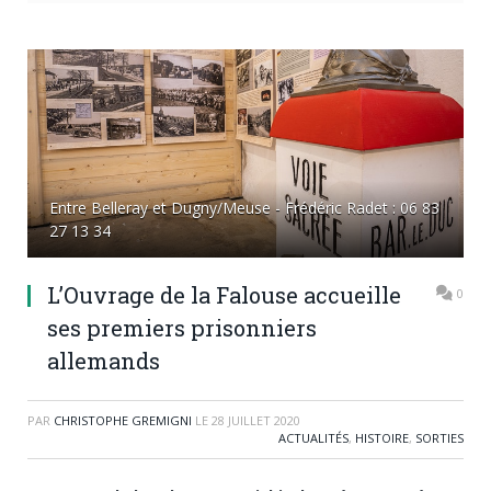
Entre Belleray et Dugny/Meuse - Frédéric Radet : 06 83
27 13 34
L’Ouvrage de la Falouse accueille
0
ses premiers prisonniers
allemands
PAR
CHRISTOPHE GREMIGNI
LE
28 JUILLET 2020
ACTUALITÉS
,
HISTOIRE
,
SORTIES