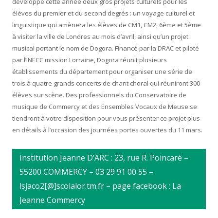
développé cette année deux gros projets culturels pour les
élèves du premier et du second degrés : un voyage culturel et
linguistique qui amènera les élèves de CM1, CM2, 6ème et 5ème
à visiter la ville de Londres au mois d’avril, ainsi qu’un projet
musical portant le nom de Dogora. Financé par la DRAC et piloté
par l’INECC mission Lorraine, Dogora réunit plusieurs
établissements du département pour organiser une série de
trois à quatre grands concerts de chant choral qui réuniront 300
élèves sur scène. Des professionnels du Conservatoire de
musique de Commercy et des Ensembles Vocaux de Meuse se
tiendront à votre disposition pour vous présenter ce projet plus
en détails à l’occasion des journées portes ouvertes du 11 mars.
Institution Jeanne D’ARC : 23, rue R. Poincaré –
55200 COMMERCY – 03 29 91 00 55 –
lsjaco2[@]scolalor.tm.fr – page facebook : La
Jeanne Commercy