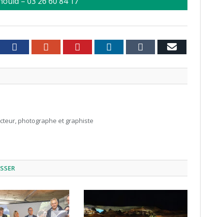
ould – 03 26 60 84 17
witter
Facebook
Google+
Pinterest
LinkedIn
Tumblr
Email
acteur, photographe et graphiste
ESSER