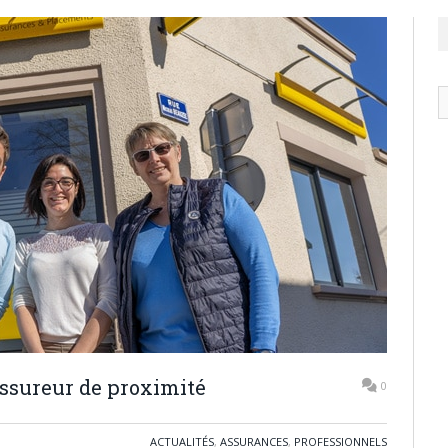
N
ar
assureur de proximité
0
ACTUALITÉS
,
ASSURANCES
,
PROFESSIONNELS