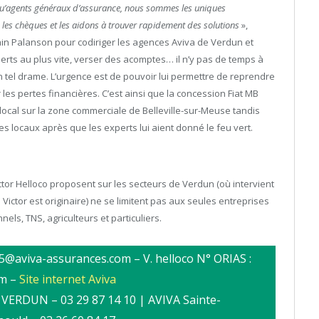
qu’agents généraux d’assurance, nous sommes les uniques
s les chèques et les aidons à trouver rapidement des solutions
»,
Alain Palanson pour codiriger les agences Aviva de Verdun et
ts au plus vite, verser des acomptes… il n’y pas de temps à
n tel drame. L’urgence est de pouvoir lui permettre de reprendre
 les pertes financières. C’est ainsi que la concession Fiat MB
local sur la zone commerciale de Belleville-sur-Meuse tandis
s locaux après que les experts lui aient donné le feu vert.
tor Helloco proposent sur les secteurs de Verdun (où intervient
ictor est originaire) ne se limitent pas aux seules entreprises
els, TNS, agriculteurs et particuliers.
5@aviva-assurances.com – V. helloco N° ORIAS :
om –
Site internet Aviva
 VERDUN – 03 29 87 14 10 | AVIVA Sainte-