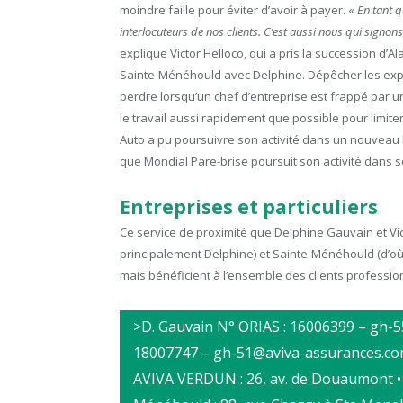
moindre faille pour éviter d’avoir à payer. «
En tant 
interlocuteurs de nos clients. C’est aussi nous qui signon
explique Victor Helloco, qui a pris la succession d’
Sainte-Ménéhould avec Delphine. Dépêcher les exper
perdre lorsqu’un chef d’entreprise est frappé par u
le travail aussi rapidement que possible pour limiter
Auto a pu poursuivre son activité dans un nouveau 
que Mondial Pare-brise poursuit son activité dans se
Entreprises et particuliers
Ce service de proximité que Delphine Gauvain et Vic
principalement Delphine) et Sainte-Ménéhould (d’où V
mais bénéficient à l’ensemble des clients professionn
>D. Gauvain N° ORIAS : 16006399 – gh-5
18007747 – gh-51@aviva-assurances.c
AVIVA VERDUN : 26, av. de Douaumont •