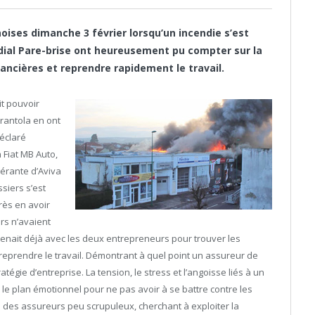
ises dimanche 3 février lorsqu’un incendie s’est
dial Pare-brise ont heureusement pu compter sur la
inancières et reprendre rapidement le travail.
it pouvoir
rantola en ont
déclaré
 Fiat MB Auto,
érante d’Aviva
siers s’est
rès en avoir
rs n’avaient
etenait déjà avec les deux entrepreneurs pour trouver les
 reprendre le travail. Démontrant à quel point un assureur de
tégie d’entreprise. La tension, le stress et l’angoisse liés à un
le plan émotionnel pour ne pas avoir à se battre contre les
des assureurs peu scrupuleux, cherchant à exploiter la