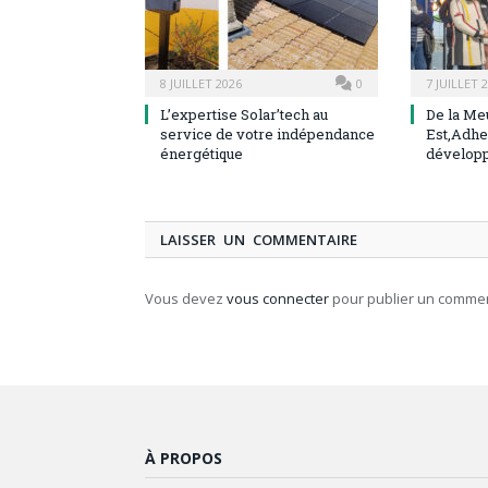
8 JUILLET 2026
0
7 JUILLET 
L’expertise Solar’tech au
De la Me
service de votre indépendance
Est,Adhe
énergétique
dévelop
LAISSER UN COMMENTAIRE
Vous devez
vous connecter
pour publier un commen
À PROPOS