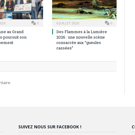
2026
0
6 JUILLET 2026
0
use au Grand
Des Flammes à la Lumière
o poursuit son
2026 : une nouvelle scène
pement
consacrée aux “gueules
cassées”
taire.
SUIVEZ NOUS SUR FACEBOOK !
C