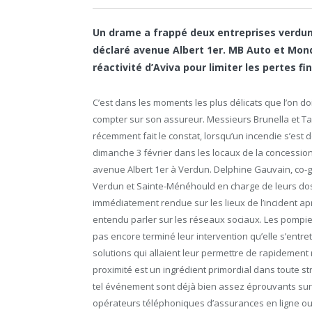
Un drame a frappé deux entreprises verduno
déclaré avenue Albert 1er. MB Auto et Mon
réactivité d’Aviva pour limiter les pertes f
C’est dans les moments les plus délicats que l’on do
compter sur son assureur. Messieurs Brunella et Ta
récemment fait le constat, lorsqu’un incendie s’est 
dimanche 3 février dans les locaux de la concession
avenue Albert 1
er
à Verdun. Delphine Gauvain, co-g
Verdun et Sainte-Ménéhould en charge de leurs dos
immédiatement rendue sur les lieux de l’incident ap
entendu parler sur les réseaux sociaux. Les pompie
pas encore terminé leur intervention qu’elle s’entr
solutions qui allaient leur permettre de rapidement
proximité est un ingrédient primordial dans toute stra
tel événement sont déjà bien assez éprouvants sur 
opérateurs téléphoniques d’assurances en ligne ou 