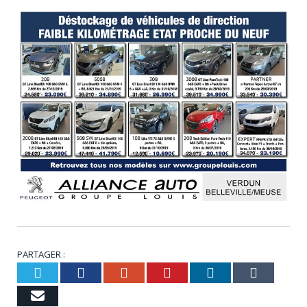
PARTAGER :
Twitter
Facebook
Google+
Pinterest
LinkedIn
Tumbl
Email