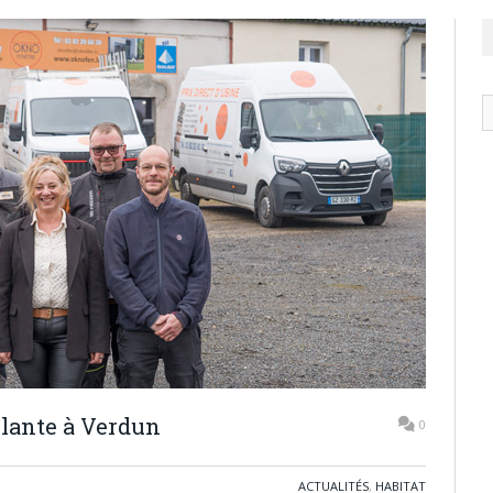
N
ar
plante à Verdun
0
ACTUALITÉS
,
HABITAT