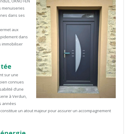
tendus, OKNO FEN
es menuiseries
ines dans ses
permet aux
rapidement dans
s immobiliser
ntée
nt sur une
 bien connues
sabilité d’une
erie à Verdun,
s années
e constitue un atout majeur pour assurer un accompagnement
’énergie