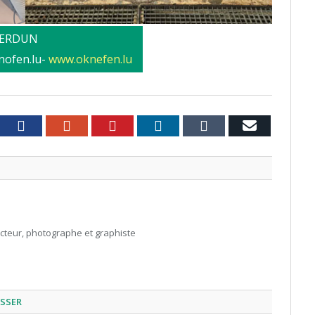
 VERDUN
knofen.lu-
www.oknefen.lu
witter
Facebook
Google+
Pinterest
LinkedIn
Tumblr
Email
acteur, photographe et graphiste
ESSER