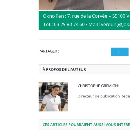
Okno Fen : 7, rue de la Corvée – 55100
Tél. : 03 29 83 74 60 • Mail : verdun[@]o
PARTAGER :
T
À PROPOS DE L'AUTEUR
CHRISTOPHE GREMIGNI
Directeur de publication Réd
CES ARTICLES POURRAIENT AUSSI VOUS INTÉR