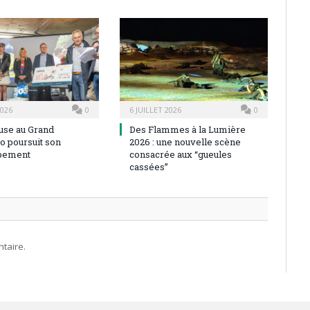
2026
0
6 JUILLET 2026
0
use au Grand
Des Flammes à la Lumière
o poursuit son
2026 : une nouvelle scène
pement
consacrée aux “gueules
cassées”
taire.