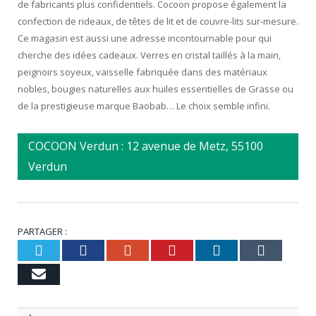
de fabricants plus confidentiels. Cocoon propose également la
confection de rideaux, de têtes de lit et de couvre-lits sur-mesure.
Ce magasin est aussi une adresse incontournable pour qui
cherche des idées cadeaux. Verres en cristal taillés à la main,
peignoirs soyeux, vaisselle fabriquée dans des matériaux
nobles, bougies naturelles aux huiles essentielles de Grasse ou
de la prestigieuse marque Baobab… Le choix semble infini.
COCOON Verdun : 12 avenue de Metz, 55100
Verdun
PARTAGER :
Twitter
Facebook
Google+
Pinterest
LinkedIn
Tumbl
Email