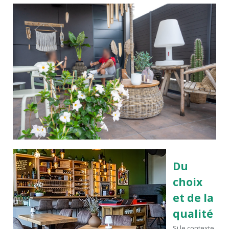
Du
choix
et de la
qualité
Si le contexte