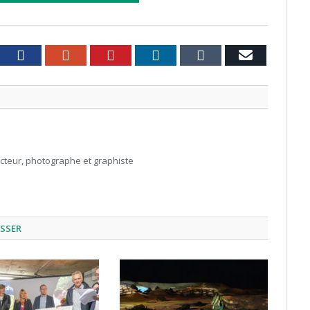
witter
Facebook
Google+
Pinterest
LinkedIn
Tumblr
Email
acteur, photographe et graphiste
ESSER