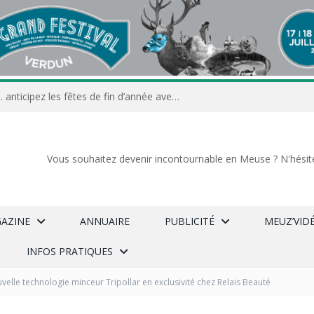
Commerçants, associations… anticipez les fêtes de fin d’année avec Meuz’Info
Vous souhaitez devenir incontournable en Meuse ? N'hésit
GAZINE
ANNUAIRE
PUBLICITÉ
MEUZ’VID
INFOS PRATIQUES
velle technologie minceur Tripollar en exclusivité chez Relais Beauté