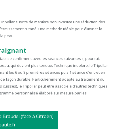
e Tripollar suscite de manière non invasive une réduction des
ffermissement cutané. Une méthode idéale pour éliminer la
 la peau.
traignant
ultats se confirment avec les séances suivantes », poursuit
peau, qui devient plus tendue. Technique indolore, le Tripollar
ant les 6 ou 8 premières séances puis 1 séance d’entretien
s de façon durable. Particulièrement adapté au traitement du
 cuisses), le Tripollar peut être associé à d’autres techniques
ogramme personnalisé élaboré sur mesure par les
 Braudel (face à Citroën)
aute.fr