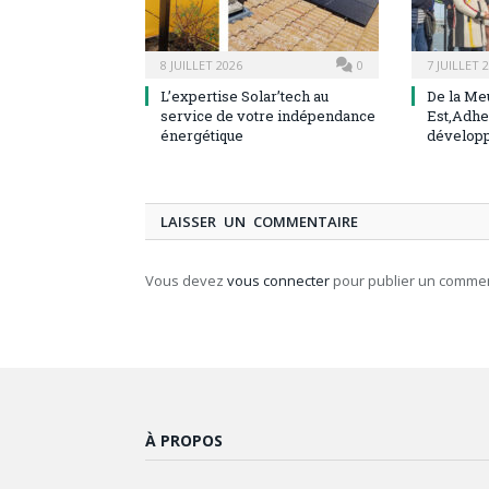
8 JUILLET 2026
0
7 JUILLET 
L’expertise Solar’tech au
De la Me
service de votre indépendance
Est,Adhe
énergétique
dévelop
LAISSER UN COMMENTAIRE
Vous devez
vous connecter
pour publier un commen
À PROPOS