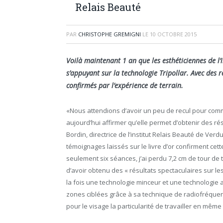
Relais Beauté
PAR
CHRISTOPHE GREMIGNI
LE
10 OCTOBRE 2015
Voilà maintenant 1 an que les esthéticiennes de l’
s’appuyant sur la technologie Tripollar. Avec des
confirmés par l’expérience de terrain.
«Nous attendions d’avoir un peu de recul pour com
aujourd’hui affirmer qu’elle permet d’obtenir des ré
Bordin, directrice de l’institut Relais Beauté de Verd
témoignages laissés sur le livre d’or confirment cet
seulement six séances, j’ai perdu 7,2 cm de tour de t
d’avoir obtenu des « résultats spectaculaires sur les
la fois une technologie minceur et une technologie a
zones ciblées grâce à sa technique de radiofréquenc
pour le visage la particularité de travailler en même t