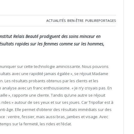
ACTUALITÉS
,
BIEN-ÊTRE
,
PUBLIREPORTAGES
institut Relais Beauté prodiguent des soins minceur en
 résultats rapides sur les femmes comme sur les hommes,
muniquer sur cette technologie amincissante. Nous pouvons
sultats avec une rapidité jamais égalée », se réjouit Madame
un. Les résultats probants obtenus par les clients et les
te analyse avec un franc enthousiasme. « Je n’y croyais pas. En
aille », rapporte une cliente. Tandis qu’une autre se réjouit
 rides » autour de ses yeux et sur ses joues. Car Tripollar est à
nti-âge. Elle permet d’obtenir des résultats immédiats sur des
e : ventre, fessier, mais aussi bras, jambes et visage. Avec
emps sur la fermeté, les rides et l’éclat.