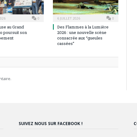
2026
0
6 JUILLET 2026
0
use au Grand
Des Flammes à la Lumière
o poursuit son
2026 : une nouvelle scène
pement
consacrée aux “gueules
cassées”
taire.
SUIVEZ NOUS SUR FACEBOOK !
C