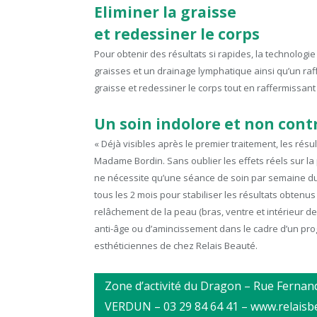
Eliminer la graisse
et redessiner le corps
Pour obtenir des résultats si rapides, la technologi
graisses et un drainage lymphatique ainsi qu’un ra
graisse et redessiner le corps tout en raffermissant
Un soin indolore et non con
« Déjà visibles après le premier traitement, les rés
Madame Bordin. Sans oublier les effets réels sur la 
ne nécessite qu’une séance de soin par semaine dur
tous les 2 mois pour stabiliser les résultats obtenu
relâchement de la peau (bras, ventre et intérieur des
anti-âge ou d’amincissement dans le cadre d’un pr
esthéticiennes de chez Relais Beauté.
Zone d’activité du Dragon – Rue Fernand
VERDUN – 03 29 84 64 41 – www.relaisbe