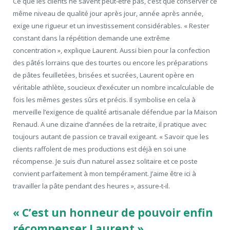
Ce que les clients ne savent peut-être pas, c’est que conserver ce
même niveau de qualité jour après jour, année après année,
exige une rigueur et un investissement considérables. « Rester
constant dans la répétition demande une extrême
concentration », explique Laurent. Aussi bien pour la confection
des pâtés lorrains que des tourtes ou encore les préparations
de pâtes feuilletées, brisées et sucrées, Laurent opère en
véritable athlète, soucieux d’exécuter un nombre incalculable de
fois les mêmes gestes sûrs et précis. Il symbolise en cela à
merveille l’exigence de qualité artisanale défendue par la Maison
Renaud. A une dizaine d’années de la retraite, il pratique avec
toujours autant de passion ce travail exigeant. « Savoir que les
clients raffolent de mes productions est déjà en soi une
récompense. Je suis d’un naturel assez solitaire et ce poste
convient parfaitement à mon tempérament. J’aime être ici à
travailler la pâte pendant des heures », assure-t-il.
« C’est un honneur de pouvoir enfin
récompenser Laurent »