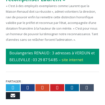
« C’est à des employés exemplaires comme Laurent que la
Maison Renaud doit sa réussite », admet volontiers la direction,
ravi de pouvoir enfin lui remettre cette distinction honorifique
validée par le préfet et reconnue par l’état, accompagnée d’une
dotation financière à la hauteur de son mérite. « C’est pour nous
un honneur de pouvoir lui témoigner notre reconnaissance. Tant
d’années sans se relâcher forcent l’admiration. ».
Boulangeries RENAUD : 3 adresses à VERDUN et
BELLEVILLE : 03 29 87 54 85 –
site internet
PARTAGER :
Twitter
Facebook
Google+
Pinterest
LinkedIn
Tumbl
Email