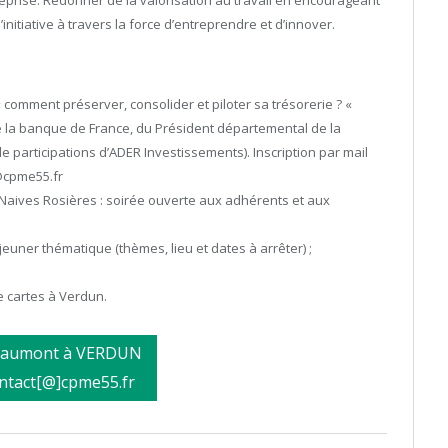
reprise. Redonner de la valorisation au travail en encourageant
initiative à travers la force d’entreprendre et d’innover.
 comment préserver, consolider et piloter sa trésorerie ? «
e la banque de France, du Président départemental de la
e participations d’ADER Investissements). Inscription par mail
t@cpme55.fr
 Naives Rosières : soirée ouverte aux adhérents et aux
jeuner thématique (thèmes, lieu et dates à arrêter) ;
e cartes à Verdun.
Douaumont à VERDUN
ntact[@]cpme55.fr