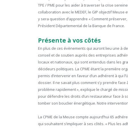
TPE / PME pour les aider à traverser la crise sere
collaboration avec le MEDEF, le GIP objectif Meuse et
y sera question d’apprendre « Comment préserver, co
Président Départemental de la Banque de France.
Présente à vos côtés
En plus de ces évènements qui auront lieu une à deu
conseil et de soutien auprès des entreprises adhér
locaux et nationaux, qui sont entendus dans les gra
décideurs politiques. La CPME étant la première or
permis d’intervenir en faveur d’un adhérent à qui l
dossier. Il ne savait plus comment s’y prendre face 
problème rapidement », explique le chargé de miss
pour défendre les droits d’un restaurateur face à so
tomber son bouclier énergétique. Notre intervention
La CPME de la Meuse compte aujourd’hui 65 adhérent
qui souhaitent s’impliquer à ses côtés. « Plus les 