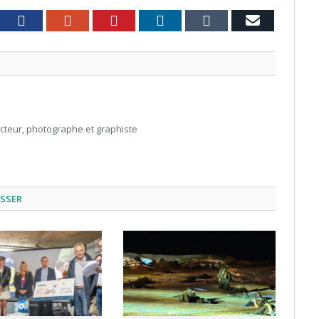
witter
Facebook
Google+
Pinterest
LinkedIn
Tumblr
Email
acteur, photographe et graphiste
ESSER