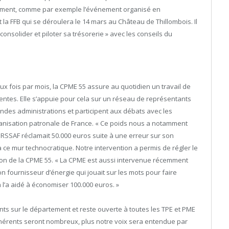
inement, comme par exemple l’événement organisé en
 la FFB qui se déroulera le 14 mars au Château de Thillombois. Il
nsolider et piloter sa trésorerie » avec les conseils du
x fois par mois, la CPME 55 assure au quotidien un travail de
entes. Elle s’appuie pour cela sur un réseau de représentants
ndes administrations et participent aux débats avec les
ganisation patronale de France. « Ce poids nous a notamment
’URSSAF réclamait 50.000 euros suite à une erreur sur son
à ce mur technocratique. Notre intervention a permis de régler le
ion de la CPME 55. « La CPME est aussi intervenue récemment
n fournisseur d’énergie qui jouait sur les mots pour faire
 l’a aidé à économiser 100.000 euros. »
s sur le département et reste ouverte à toutes les TPE et PME
adhérents seront nombreux, plus notre voix sera entendue par