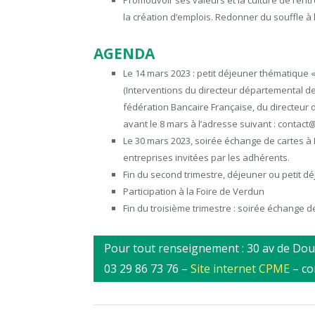
Promouvoir ses valeurs et la culture de l’ent
la création d’emplois. Redonner du souffle à l’
AGENDA
Le 14 mars 2023 : petit déjeuner thématique «
(Interventions du directeur départemental d
fédération Bancaire Française, du directeur d
avant le 8 mars à l’adresse suivant : contac
Le 30 mars 2023, soirée échange de cartes à
entreprises invitées par les adhérents.
Fin du second trimestre, déjeuner ou petit dé
Participation à la Foire de Verdun
Fin du troisième trimestre : soirée échange d
Pour tout renseignement : 30 av de 
03 29 86 73 76 –
Site internet CPME
– co