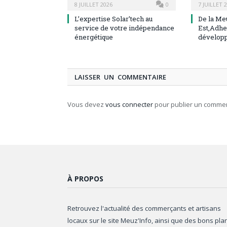
8 JUILLET 2026
0
7 JUILLET 
L’expertise Solar’tech au
De la Me
service de votre indépendance
Est,Adhe
énergétique
dévelop
LAISSER UN COMMENTAIRE
Vous devez
vous connecter
pour publier un commen
À PROPOS
Retrouvez l'actualité des commerçants et artisans
locaux sur le site Meuz'Info, ainsi que des bons pla