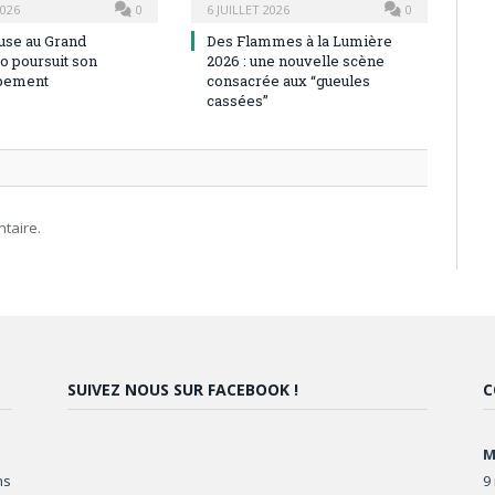
2026
0
6 JUILLET 2026
0
use au Grand
Des Flammes à la Lumière
o poursuit son
2026 : une nouvelle scène
pement
consacrée aux “gueules
cassées”
taire.
SUIVEZ NOUS SUR FACEBOOK !
C
M
ns
9