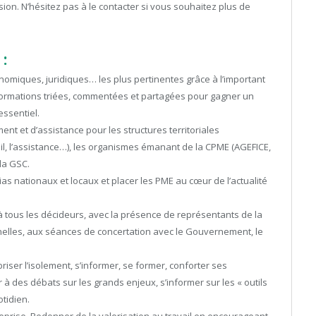
sion. N’hésitez pas à le contacter si vous souhaitez plus de
:
nomiques, juridiques… les plus pertinentes grâce à l’important
informations triées, commentées et partagées pour gagner un
essentiel.
t et d’assistance pour les structures territoriales
l, l’assistance…), les organismes émanant de la CPME (AGEFICE,
la GSC.
as nationaux et locaux et placer les PME au cœur de l’actualité
 tous les décideurs, avec la présence de représentants de la
elles, aux séances de concertation avec le Gouvernement, le
riser l’isolement, s’informer, se former, conforter ses
à des débats sur les grands enjeux, s’informer sur les « outils
tidien.