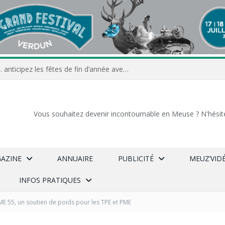
Commerçants, associations… anticipez les fêtes de fin d’année avec Meuz’Info
Vous souhaitez devenir incontournable en Meuse ? N'hésit
GAZINE
ANNUAIRE
PUBLICITÉ
MEUZ’VID
INFOS PRATIQUES
E 55, un soutien de poids pour les TPE et PME