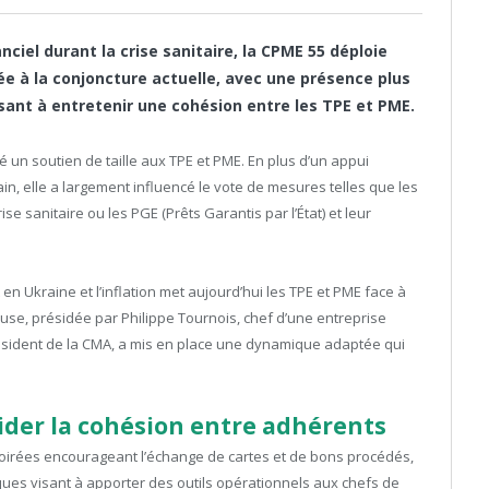
ciel durant la crise sanitaire, la CPME 55 déploie
e à la conjoncture actuelle, avec une présence plus
ant à entretenir une cohésion entre les TPE et PME.
é un soutien de taille aux TPE et PME. En plus d’un appui
rain, elle a largement influencé le vote de mesures telles que les
e sanitaire ou les PGE (Prêts Garantis par l’État) et leur
en Ukraine et l’inflation met aujourd’hui les TPE et PME face à
use, présidée par Philippe Tournois, chef d’une entreprise
Président de la CMA, a mis en place une dynamique adaptée qui
der la cohésion entre adhérents
 soirées encourageant l’échange de cartes et de bons procédés,
ques visant à apporter des outils opérationnels aux chefs de