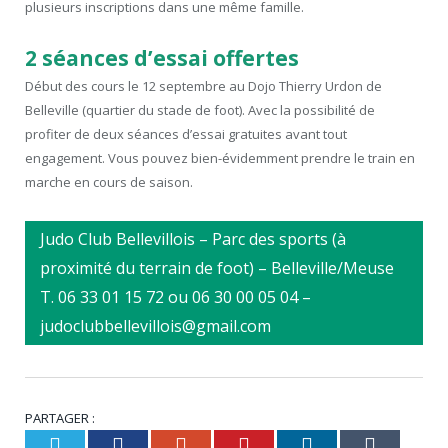
plusieurs inscriptions dans une même famille.
2 séances d’essai offertes
Début des cours le 12 septembre au Dojo Thierry Urdon de
Belleville (quartier du stade de foot). Avec la possibilité de
profiter de deux séances d’essai gratuites avant tout
engagement. Vous pouvez bien-évidemment prendre le train en
marche en cours de saison.
Judo Club Bellevillois – Parc des sports (à
proximité du terrain de foot) – Belleville/Meuse
T. 06 33 01 15 72 ou 06 30 00 05 04 –
judoclubbellevillois@gmail.com
PARTAGER :
Twitter
Facebook
Google+
Pinterest
LinkedIn
Tumb