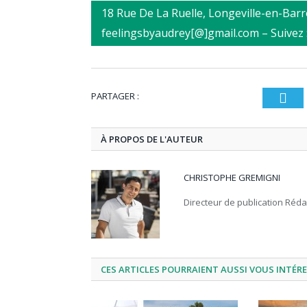
18 Rue De La Ruelle, Longeville-en-Barro
feelingsbyaudrey[@]gmail.com – Suivez 
PARTAGER :
T
À PROPOS DE L'AUTEUR
CHRISTOPHE GREMIGNI
Directeur de publication Réd
CES ARTICLES POURRAIENT AUSSI VOUS INTÉR