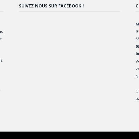
SUIVEZ NOUS SUR FACEBOOK !
C
M
ns
9
t
5
0
0
ls
V
v
N
,
O
p