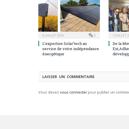
8 JUILLET 2026
0
7 JUILLET 
L’expertise Solar’tech au
De la Me
service de votre indépendance
Est,Adhe
énergétique
dévelop
LAISSER UN COMMENTAIRE
Vous devez
vous connecter
pour publier un commen