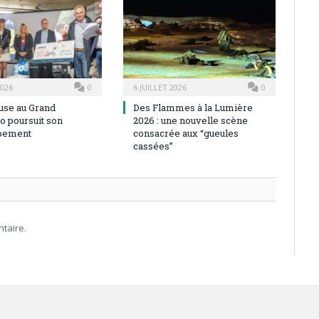
2026
0
6 JUILLET 2026
0
use au Grand
Des Flammes à la Lumière
o poursuit son
2026 : une nouvelle scène
pement
consacrée aux “gueules
cassées”
taire.