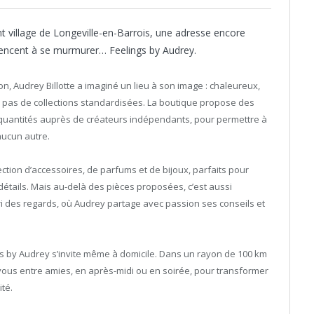
nt village de Longeville-en-Barrois, une adresse encore
encent à se murmurer… Feelings by Audrey.
n, Audrey Billotte a imaginé un lieu à son image : chaleureux,
Ici, pas de collections standardisées. La boutique propose des
quantités auprès de créateurs indépendants, pour permettre à
aucun autre.
ction d’accessoires, de parfums et de bijoux, parfaits pour
étails. Mais au-delà des pièces proposées, c’est aussi
abri des regards, où Audrey partage avec passion ses conseils et
gs by Audrey s’invite même à domicile. Dans un rayon de 100 km
ous entre amies, en après-midi ou en soirée, pour transformer
té.