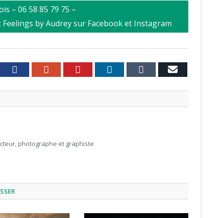
is – 06 58 85 79 75 –
: Feelings by Audrey sur Facebook et Instagram
witter
Facebook
Google+
Pinterest
LinkedIn
Tumblr
Email
acteur, photographe et graphiste
ESSER