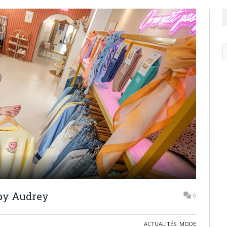
N
ar
 by Audrey
0
ACTUALITÉS
,
MODE