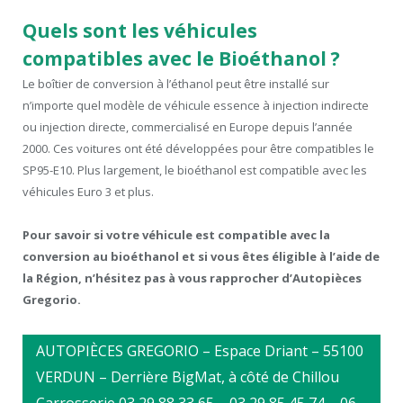
Quels sont les véhicules
compatibles avec le Bioéthanol ?
Le boîtier de conversion à l’éthanol peut être installé sur
n’importe quel modèle de véhicule essence à injection indirecte
ou injection directe, commercialisé en Europe depuis l’année
2000. Ces voitures ont été développées pour être compatibles le
SP95-E10. Plus largement, le bioéthanol est compatible avec les
véhicules Euro 3 et plus.
Pour savoir si votre véhicule est compatible avec la
conversion au bioéthanol et si vous êtes éligible à l’aide de
la Région, n’hésitez pas à vous rapprocher d’Autopièces
Gregorio.
AUTOPIÈCES GREGORIO – Espace Driant – 55100
VERDUN – Derrière BigMat, à côté de Chillou
Carrosserie 03 29 88 33 65 – 03 29 85 45 74 – 06