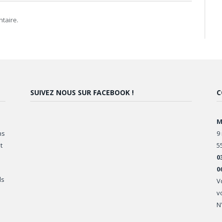
taire.
SUIVEZ NOUS SUR FACEBOOK !
C
M
ns
9
t
5
0
0
ls
V
v
N