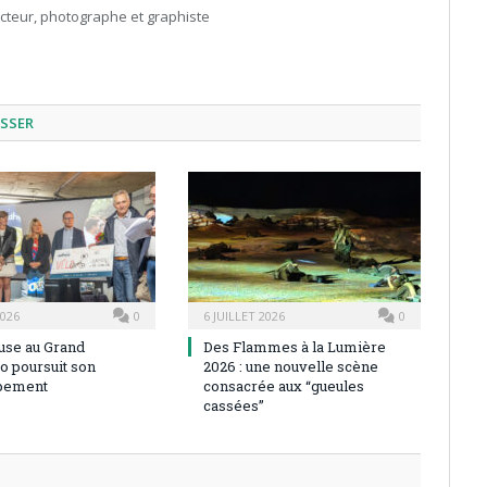
acteur, photographe et graphiste
ESSER
2026
0
6 JUILLET 2026
0
use au Grand
Des Flammes à la Lumière
o poursuit son
2026 : une nouvelle scène
pement
consacrée aux “gueules
cassées”