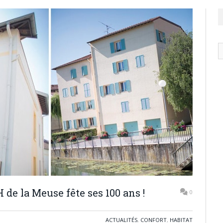
N
ar
H de la Meuse fête ses 100 ans !
0
ACTUALITÉS
,
CONFORT
,
HABITAT