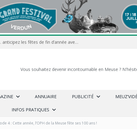
Commerçants, associations… anticipez les fêtes de fin d’année avec Meuz’Info
Vous souhaitez devenir incontournable en Meuse ? N'hésit
GAZINE
ANNUAIRE
PUBLICITÉ
MEUZ’VID
INFOS PRATIQUES
ode 4 : Cette année, l’OPH de la Meuse fête ses 100 ans !