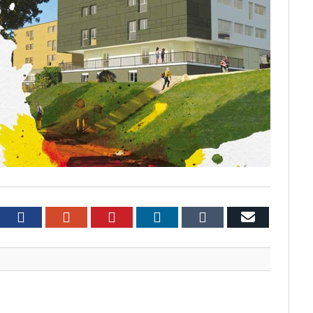
witter
Facebook
Google+
Pinterest
LinkedIn
Tumblr
Email