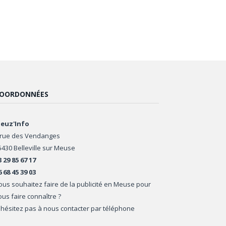
OORDONNÉES
euz'Info
 rue des Vendanges
5430 Belleville sur Meuse
3 29 85 67 17
6 68 45 39 03
ous souhaitez faire de la publicité en Meuse pour
ous faire connaître ?
'hésitez pas à nous contacter par téléphone