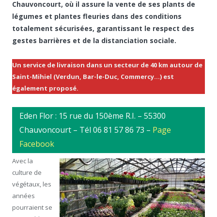
Chauvoncourt, où il assure la vente de ses plants de
légumes et plantes fleuries dans des conditions
totalement sécurisées, garantissant le respect des
gestes barrières et de la distanciation sociale.
Un service de livraison dans un secteur de 40 km autour de
Saint-Mihiel (Verdun, Bar-le-Duc, Commercy…) est
également proposé.
Eden Flor : 15 rue du 150ème R.I. – 55300
Chauvoncourt – Tél 06 81 57 86 73 –
Page
Facebook
Avec la
culture de
végétaux, les
années
pourraient se