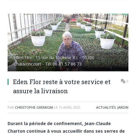
Eden Flor : 15 rue du 150ème R.I. - 55300
Chauvoncourt - Tél 06 81 57 86 73
Eden Flor reste à votre service et
0
assure la livraison
PAR
CHRISTOPHE GREMIGNI
LE
15 AVRIL 2020
ACTUALITÉS
,
JARDIN
Durant la période de confinement, Jean-Claude
Charton continue à vous accueillir dans ses serres de