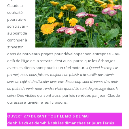
Claude a
souhaité
poursuivre
son travail –
au point de
continuer à
s’investir
dans de nouveaux projets pour développer son entreprise – au-
delà de l’âge de la retraite, c’est aussi parce que les échanges
avec ses clients sont pour lui un réel moteur. «
Quand le temps le
permet, nous nous faisons toujours un plaisir d’accueillir nos clients
avec un café et de discuter avec eux. Beaucoup sont devenus des amis
au point de venir nous rendre visite quand ils sont de passage dans le
coin
.» Des visites qui sont aussi parfois rendues par Jean-Claude
qui assure lui-même les livraisons.
OUVERT 7J/7 DURANT TOUT LE MOIS DE MAI
de 9h à 12h et de 14h à 19h les dimanches et jours fériés