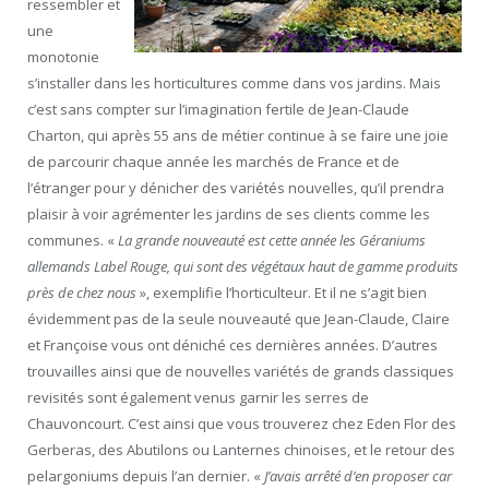
ressembler et
une
monotonie
s’installer dans les horticultures comme dans vos jardins. Mais
c’est sans compter sur l’imagination fertile de Jean-Claude
Charton, qui après 55 ans de métier continue à se faire une joie
de parcourir chaque année les marchés de France et de
l’étranger pour y dénicher des variétés nouvelles, qu’il prendra
plaisir à voir agrémenter les jardins de ses clients comme les
communes. «
La grande nouveauté est cette année les Géraniums
allemands Label Rouge, qui sont des végétaux haut de gamme produits
près de chez nous
», exemplifie l’horticulteur. Et il ne s’agit bien
évidemment pas de la seule nouveauté que Jean-Claude, Claire
et Françoise vous ont déniché ces dernières années. D’autres
trouvailles ainsi que de nouvelles variétés de grands classiques
revisités sont également venus garnir les serres de
Chauvoncourt. C’est ainsi que vous trouverez chez Eden Flor des
Gerberas, des Abutilons ou Lanternes chinoises, et le retour des
pelargoniums depuis l’an dernier. «
J’avais arrêté d’en proposer car