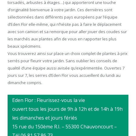
torsadés, arbustes à étages…) qui apporteront une touche
d’originalité bienvenue à votre jardin. Ces dernières sont
sélectionnées dans différents pays européens par l’équipe
d’Eden Flor elle-même, qui n’hésite pas à faire le déplacement
avec son camion et sa remorque pour aller jouer des coudes sur
les marchés aux plantes afin de vous en rapporter les plus
beaux spécimens.
Vous trouverez ainsi sur place un choix complet de plantes à prix
serrés pour fleurir votre jardin. Sans oublier les conseils de
qualité d’une équipe aussi avisée qu’expérimentée. Ouvertes 7
jours sur 7, les serres d’Eden Flor vous accueillent du lundi au
dimanche compris.
Eden Flor : Fleurissez-vous la vie
ouvert tous les jours de 9h à 12h et de 14h à 19h
les dimanches et jours fériés
15 rue du 150ème R.I. – 55300 Chauvoncourt –
Tél 06 81 57 86 73