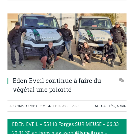
Eden Eveil continue à faire du
0
végétal une priorité
PAR
CHRISTOPHE GREMIGNI
LE
10 AVRIL 2022
ACTUALITÉS
,
JARDIN
EDEN EVEIL – 55110 Forges SUR MEUSE – 06 33
20 91 30 anthony.magisson[@]gmail.com –