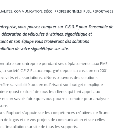
UALITÉS
,
COMMUNICATION
,
DÉCO
,
PROFESSIONNELS
,
PUBLIREPORTAGES
e entreprise, vous pouvez compter sur C.E.G.E pour l’ensemble de
décoration de véhicules & vitrines, signalétique et
aint et son équipe vous trouveront des solutions
llation de votre signalétique sur site.
re connaître son entreprise pendant ses déplacements, aux PME,
s, la société C.E.G.E a accompagné depuis sa création en 2001
lectivités et associations. « Nous trouvons des solutions
oître sa visibilité tout en maîtrisant son budget », explique
cuteur quasi-exclusif de tous les clients qui font appel aux
ce et son savoir-faire que vous pourrez compter pour analyser
sure.
urs. Raphael s’appuie sur les compétences créatives de Bruno
on de logos et de vos projets de communication et sur celles
et l’installation sur site de tous les supports.