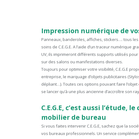
Impression numérique de vo
Panneaux, banderoles, affiches, stickers…. tous les
soins de C.E.G.E. A l’aide d’un traceur numérique g
UV, ils imprimeront différents supports utilisés p
sur des salons ou manifestations diverses.
Toujours pour optimiser votre visibilité, C.E.G.E pro
entreprise, le marquage d’objets publicitaires (Stylos
dépliant…). Toutes ces options pouvant faire l’obje
se lancer qu’à une plus ancienne d’accroître son r
C.E.G.E, c’est aussi l’étude, 
mobilier de bureau
Si vous faites intervenir C.E.G.E, sachez que la so
vos bureaux professionnels. Un service complément