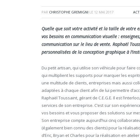
PAR
CHRISTOPHE GREMIGNI
LE
12 MAI 2017
ACT
Quelle que soit votre activité et la taille de votr
vos besoins en communication visuelle : enseignes, 
communication sur le lieu de vente. Raphaël Touss
personnalisées de la conception graphique à l’insta
Du petit artisan, qui utilise son véhicule pour fai
qui multiplient les supports pour marquer les esprit
une multitude de clients, entreprises mais aussi col
adaptées à chaque client afin de lui permettre d’accr
Raphaël Toussaint, gérant de C.E.G.E. Il est l’interlo
services de son entreprise. C’est sur son expérien
vos besoins et vous proposer des solutions sur me
Son entreprise compte aujourd’hui cinq collaborate
(également bien connu des clients) pour la réalisati
d’Eric, Bryan et Charles pour la réalisation en atelier 