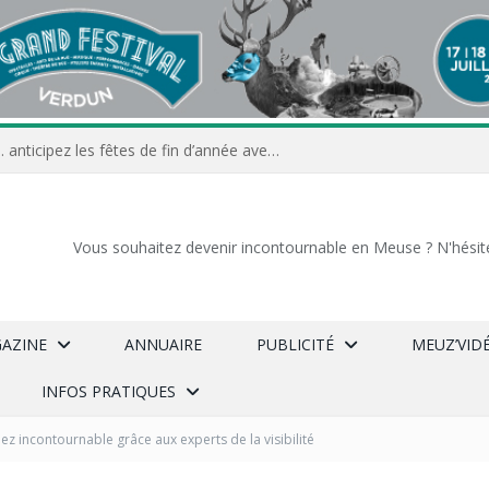
Commerçants, associations… anticipez les fêtes de fin d’année avec Meuz’Info
Vous souhaitez devenir incontournable en Meuse ? N'hésit
GAZINE
ANNUAIRE
PUBLICITÉ
MEUZ’VID
INFOS PRATIQUES
z incontournable grâce aux experts de la visibilité