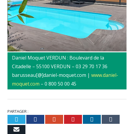
Daniel Moquet VERDUN : Boulevard de la
Citadelle – 55100 VERDUN – 03 29 70 17 36
barusseau[@]daniel-moquet.com |
www.daniel-
moquet.com
– 0 800 50 00 45
PARTAGER :
Twitter
Facebook
Google+
Pinterest
LinkedIn
Tumbl
Email