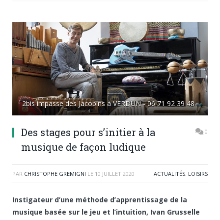
2bis impasse des Jacobins à VERDUN - 06 71 92 39 48
Des stages pour s’initier à la
0
musique de façon ludique
PAR
CHRISTOPHE GREMIGNI
LE
10 JUILLET 2020
ACTUALITÉS
,
LOISIRS
Instigateur d’une méthode d’apprentissage de la
musique basée sur le jeu et l’intuition, Ivan Grusselle