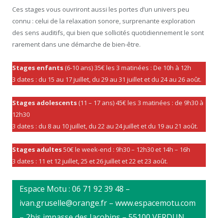
Ces stages vous ouvriront aussi les portes d’un univers peu
connu : celui de la relaxation sonore, surprenante exploration
des sens auditifs, qui bien que sollicités quotidiennement le sont
rarement dans une démarche de bien-être.
Stages enfants
(6-10 ans) 35€ les 3 matinées : De 10h à 12h
3 dates : du 15 au 17 juillet, du 29 au 31 juillet et du 24 au 26 août.
Stages adolescents
(11 – 17 ans) 45€ les 3 matinées : de 9h30 à
12h30
3 dates : du 8 au 10 juillet, du 22 au 24 juillet et du 19 au 21 août.
Stages adultes
50€ le week-end : 9h30 – 12h30 et 14h – 16h
3 dates : 11 et 12 juillet, 25 et 26 juillet et 22 et 23 août.
Espace Motu : 06 71 92 39 48 –
ivan.gruselle@orange.fr – www.espacemotu.com
– 2bis impasse des Jacobins – 55100 VERDUN