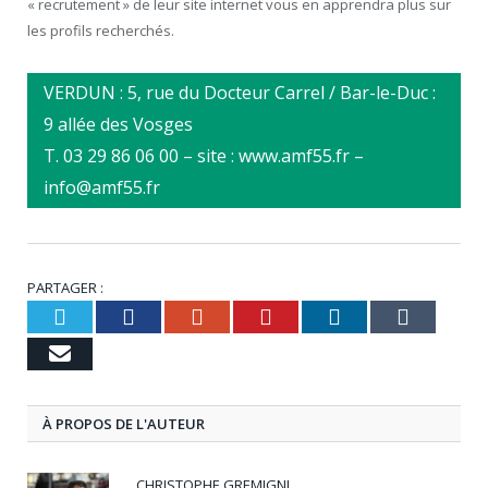
« recrutement » de leur site internet vous en apprendra plus sur
les profils recherchés.
VERDUN : 5, rue du Docteur Carrel / Bar-le-Duc :
9 allée des Vosges
T. 03 29 86 06 00 – site : www.amf55.fr –
info@amf55.fr
PARTAGER :
Twitter
Facebook
Google+
Pinterest
LinkedIn
Tumbl
Email
À PROPOS DE L'AUTEUR
CHRISTOPHE GREMIGNI