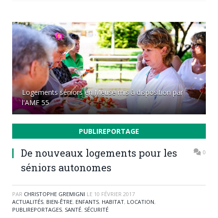
Logements séniors en Meuse mis à disposition par
l'AMF 55
PUBLIREPORTAGE
De nouveaux logements pour les
0
séniors autonomes
PAR
CHRISTOPHE GREMIGNI
LE
10 FÉVRIER 2017
ACTUALITÉS
,
BIEN-ÊTRE
,
ENFANTS
,
HABITAT
,
LOCATION
,
PUBLIREPORTAGES
,
SANTÉ
,
SÉCURITÉ